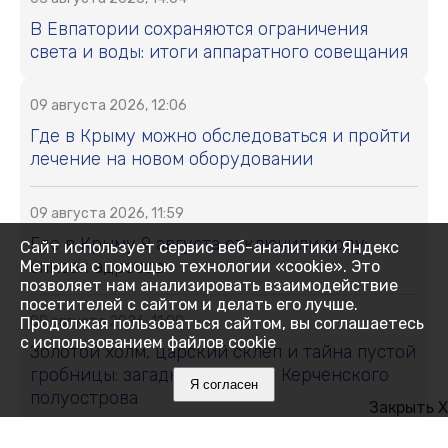
В Евпатории сохраняются ограничения
света и воды: итоги аппаратного совещания
09 августа 2026, 12:06
Где в Крыму можно обследоваться и пройти
лечение на новом оборудовании
09 августа 2026, 11:59
Где в Крыму 9 августа отключили воду:
Сайт использует сервис веб-аналитики Яндекс
список адресов
Метрика с помощью технологии «cookie». Это
позволяет нам анализировать взаимодействие
посетителей с сайтом и делать его лучше.
09 августа 2026, 11:00
Продолжая пользоваться сайтом, вы соглашаетесь
с использованием файлов cookie
Золотой холм, царский склеп и тайна пустой
гробницы: загадки древнего Керченского
Я согласен
полуострова
Закрыть X