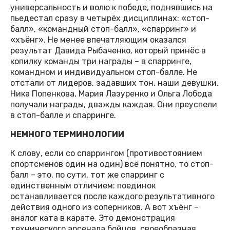
универсальность и волю к победе, поднявшись на
пьедестал сразу в четырёх дисциплинах: «стоп-
балл», «командный стоп-балл», «спарринг» и
«хъёнг». Не менее впечатляющим оказался
результат Давида Рыбаченко, который принёс в
копилку команды три награды – в спарринге,
командном и индивидуальном стоп-балле. Не
отстали от лидеров, задавших тон, наши девушки.
Ника Попенкова, Мария Лазуренко и Ольга Лобода
получали награды, дважды каждая. Они преуспели
в стоп-балле и спарринге.
НЕМНОГО ТЕРМИНОЛОГИИ
К слову, если со спаррингом (противостоянием
спортсменов один на один) всё понятно, то стоп-
балл – это, по сути, тот же спарринг с
единственным отличием: поединок
останавливается после каждого результативного
действия одного из соперников. А вот хъёнг –
аналог ката в карате. Это демонстрация
технического арсенала бойцов, своеобразная