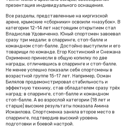
презентация индивидуального оснащения.
Все разделы, представленные на киргизской
арене, крымские «сборники» освоили «назубок». В
категории 12–14 лет настоящим открытием стал
Владислав Удовиченко. Юный спортсмен завоевал
сразу три медали: в спарринге, стоп-балле и
командном стоп-балле. Достойно выступили и его
товарищи по команде. Егор Костинский и Снежана
Охрименко принесли в общую копилку по две
награды, отличившись в спарринге и стоп-балле.
Не менее успешно показали себя спортсмены в
возрастной группе 15–17 лет. Например, Осман
Билялов продемонстрировал стабильность и
эффектную технику, став обладателем сразу трёх
наград: в спарринге, стоп-балле и командном
стоп-балле. А во взрослой категории (18 лет и
старше) высокие результаты показала Амина
Исмаилова. Спортсменка заняла второе место в
спарринге, подтвердив высокий уровень
подготовки и боевой настрой.