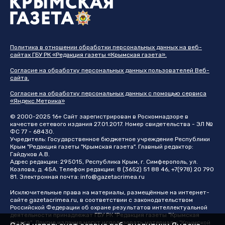
Политика в отношении обработки персональных данных на веб-
сайтах ГБУ РК «Редакция газеты «Крымская газета».
Согласие на обработку персональных данных пользователей Веб-
сайта.
Согласие на обработку персональных данных с помощью сервиса
«Яндекс.Метрика»
© 2000-2025 16+ Сайт зарегистрирован в Роскомнадзоре в
качестве сетевого издания 27.01.2017. Номер свидетельства - ЭЛ №
ФС 77 - 68430.
Учредитель: Государственное бюджетное учреждение Республики
Крым "Редакция газеты "Крымская газета". Главный редактор:
Гайдуков А.В.
Адрес редакции: 295015, Республика Крым, г. Симферополь, ул.
Козлова, д. 45А. Телефон редакции: 8 (3652) 51 88 46, +7(978) 20 790
81. Электронная почта:
info@gazetacrimea.ru
Исключительные права на материалы, размещённые на интернет-
сайте
gazetacrimea.ru
, в соответствии с законодательством
Российской Федерации об охране результатов интеллектуальной
деятельности принадлежат ГБУ РК "Редакция газеты "Крымская
газета". Другие издания могут использовать материалы "Крымской