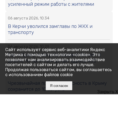
усиленный режим работы с жителями
06 августа 2026, 10:34
В Керчи уволился замглавы по ЖКХ и
транспорту
06 августа 2026, 10:29
Сайт использует сервис веб-аналитики Яндекс
Где в Крыму 6 августа продают бензин и
Метрика с помощью технологии «cookie». Это
позволяет нам анализировать взаимодействие
дизель по льготным ценам: адреса АЗС
посетителей с сайтом и делать его лучше.
Продолжая пользоваться сайтом, вы соглашаетесь
с использованием файлов cookie
06 августа 2026, 10:16
Чрезвычайная пожарная опасность в Крыму
Я согласен
сохранится до 10 августа
Закрыть X
06 августа 2026, 10:14
Не уколы и массажи: что действительно
помогает при боли в спине