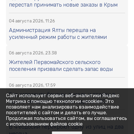
перестал принимать новые заказы в Крым
04 августа 2026, 11:26
Администрация Ялты перешла на
усиленный режим работы с жителями
06 августа 2026, 23:38
Жителей Первомайского сельского
поселения призвали сделать запас воды
06 августа 2026, 17:59
Где заправить бензин, дизель и пропан в
Сайт использует сервис веб-аналитики Яндекс
Крыму вечером 6 августа: адреса АЗС
Метрика с помощью технологии «cookie». Это
позволяет нам анализировать взаимодействие
посетителей с сайтом и делать его лучше.
06 августа 2026, 17:42
Продолжая пользоваться сайтом, вы соглашаетесь
с использованием файлов cookie
В Феодосии перекроют одну из улиц на два
месяца