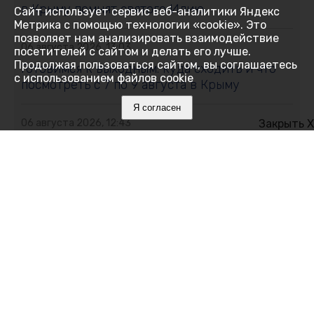
в Крыму помнят святого Илию
Сайт использует сервис веб-аналитики Яндекс
Метрика с помощью технологии «cookie». Это
позволяет нам анализировать взаимодействие
06 августа 2026, 13:03
посетителей с сайтом и делать его лучше.
Продолжая пользоваться сайтом, вы соглашаетесь
Готовимся к выходным: куда сходить и что
с использованием файлов cookie
посмотреть с 7 по 9 августа в Крыму
Я согласен
06 августа 2026, 12:43
Закрыть X
Искусственный интеллект на страже
газопроводов: российские учёные
разработали систему обнаружения утечек
06 августа 2026, 12:39
Отпечатки вместо документов,
"Первосентябрьский капитал" и золото
Европы: дайджест хороших новостей