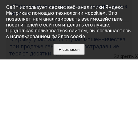
В Феодосии перекроют одну из улиц на два
Сайт использует сервис веб-аналитики Яндекс
месяца
Метрика с помощью технологии «cookie». Это
позволяет нам анализировать взаимодействие
посетителей с сайтом и делать его лучше.
06 августа 2026, 17:38
Продолжая пользоваться сайтом, вы соглашаетесь
с использованием файлов cookie
В Крыму участились случаи мошенничества
при продаже генераторов: пострадавшие
Я согласен
теряют десятки тысяч
Закрыть X
06 августа 2026, 17:29
У младенцев и новорождённых Крыма чаще
стали диагностировать онкологию
06 августа 2026, 17:15
В Симферополе огнеборцы спасли двоих
соседей на пожаре