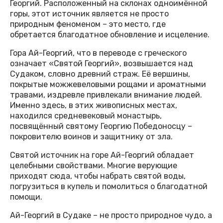
Георгий. Расположенный на склонах одноимённой
горы, этот источник является не просто
природным феноменом – это место, где
обретается благодатное обновление и исцеление.
Гора Ай-Георгий, что в переводе с греческого
означает «Святой Георгий», возвышается над
Судаком, словно древний страж. Её вершины,
покрытые можжевеловыми рощами и ароматными
травами, издревле привлекали внимание людей.
Именно здесь, в этих живописных местах,
находился средневековый монастырь,
посвящённый святому Георгию Победоносцу –
покровителю воинов и защитнику от зла.
Святой источник на горе Ай-Георгий обладает
целебными свойствами. Многие верующие
приходят сюда, чтобы набрать святой воды,
погрузиться в купель и помолиться о благодатной
помощи.
Ай-Георгий в Судаке – не просто природное чудо, а