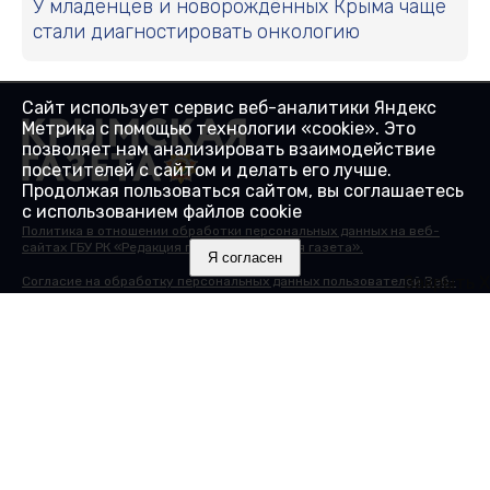
У младенцев и новорождённых Крыма чаще
стали диагностировать онкологию
Сайт использует сервис веб-аналитики Яндекс
Метрика с помощью технологии «cookie». Это
позволяет нам анализировать взаимодействие
посетителей с сайтом и делать его лучше.
Продолжая пользоваться сайтом, вы соглашаетесь
с использованием файлов cookie
Политика в отношении обработки персональных данных на веб-
сайтах ГБУ РК «Редакция газеты «Крымская газета».
Я согласен
Закрыть X
Согласие на обработку персональных данных пользователей Веб-
сайта.
Согласие на обработку персональных данных с помощью сервиса
«Яндекс.Метрика»
© 2000-2025 16+ Сайт зарегистрирован в Роскомнадзоре в
качестве сетевого издания 27.01.2017. Номер свидетельства - ЭЛ №
ФС 77 - 68430.
Учредитель: Государственное бюджетное учреждение Республики
Крым "Редакция газеты "Крымская газета". Главный редактор:
Гайдуков А.В.
Адрес редакции: 295015, Республика Крым, г. Симферополь, ул.