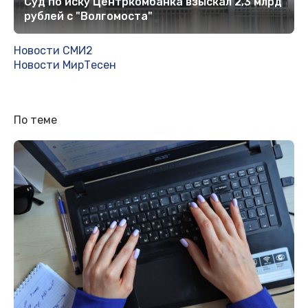
Суд по иску Центркомбанка взыскал 2,3 млрд
рублей с "Волгомоста"
Новости СМИ2
Новости МирТесен
По теме