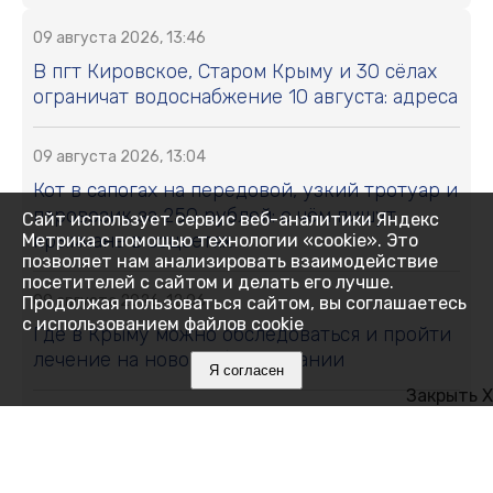
09 августа 2026, 13:46
В пгт Кировское, Старом Крыму и 30 сёлах
ограничат водоснабжение 10 августа: адреса
09 августа 2026, 13:04
Кот в сапогах на передовой, узкий тротуар и
паровозик за 250 рублей: о чём пишут
Сайт использует сервис веб-аналитики Яндекс
крымчане в соцсетях
Метрика с помощью технологии «cookie». Это
позволяет нам анализировать взаимодействие
посетителей с сайтом и делать его лучше.
09 августа 2026, 12:06
Продолжая пользоваться сайтом, вы соглашаетесь
с использованием файлов cookie
Где в Крыму можно обследоваться и пройти
лечение на новом оборудовании
Я согласен
Закрыть X
09 августа 2026, 11:59
Где в Крыму 9 августа отключили воду:
список адресов