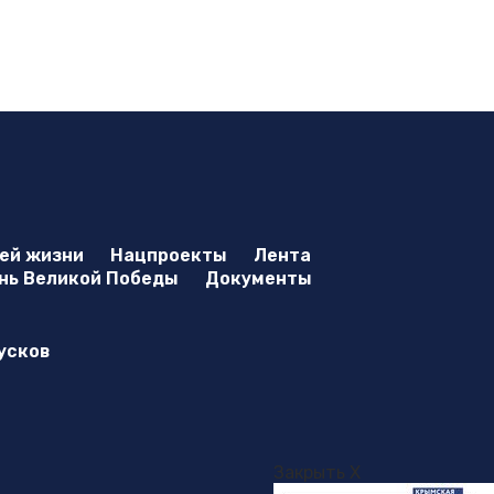
оей жизни
Нацпроекты
Лента
нь Великой Победы
Документы
усков
Закрыть X