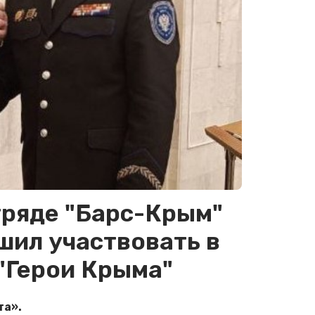
тряде "Барс-Крым"
шил участвовать в
"Герои Крыма"
та».