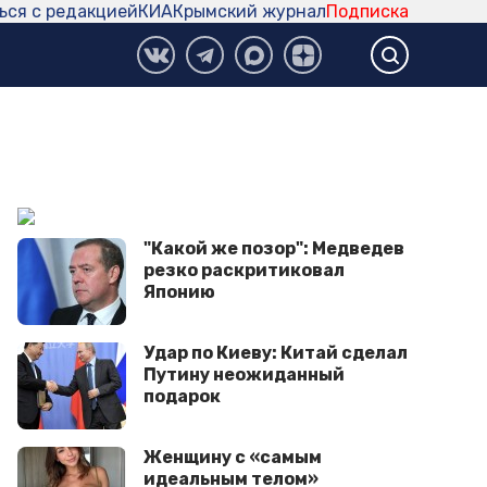
ься с редакцией
КИА
Крымский журнал
Подписка
"Какой же позор": Медведев
резко раскритиковал
Японию
Удар по Киеву: Китай сделал
Путину неожиданный
подарок
Женщину с «самым
идеальным телом»