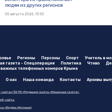
людям из других регионов
05 августа 2026, 13:50
ровье
Регионы
Персоны
Спорт
Учитель в м
я газета - Спецоперация
Политика
Чтиво
Де
 важных телефонных номеров Крыма
О нас
Наша команда
Контакты
Архивы вып
-сайтах ГБУ РК «Редакция газеты «Крымская газета».
еб-сайта.
иса «Яндекс.Метрика»