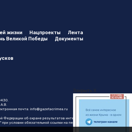
оей жизни
Нацпроекты
Лента
нь Великой Победы
Документы
усков
Закрыть X
8430.
А.В.
лектронная почта:
info@gazetacrimea.ru
ой Федерации об охране результатов интеллектуальной
" при условии обязательной ссылки на первоисточник в виде