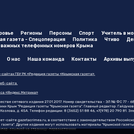
ровье
Регионы
Персоны
Спорт
Учитель в м
я газета - Спецоперация
Политика
Чтиво
Де
 важных телефонных номеров Крыма
О нас
Наша команда
Контакты
Архивы вып
-сайтах ГБУ РК «Редакция газеты «Крымская газета».
еб-сайта.
иса «Яндекс.Метрика»
стве сетевого издания 27.01.2017. Номер свидетельства - ЭЛ № ФС 77 - 6
и Крым "Редакция газеты "Крымская газета". Главный редактор: Гайдуков 
Козлова, д. 45А. Телефон редакции: 8 (3652) 51 88 46, +7(978) 20 790 81. Э
нет-сайте
gazetacrimea.ru
, в соответствии с законодательством Российск
 газета". Другие издания могут использовать материалы "Крымской газеты
 гипер-ссылкой на страницу-первоисточник