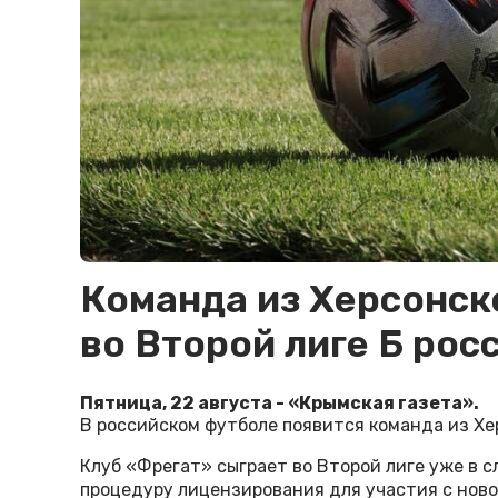
Команда из Херсонск
во Второй лиге Б рос
Пятница, 22 августа - «Крымская газета».
В российском футболе появится команда из Х
Клуб «Фрегат» сыграет во Второй лиге уже в 
процедуру лицензирования для участия с ново