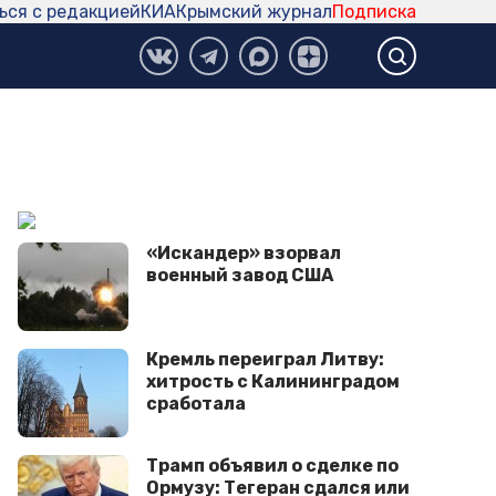
ься с редакцией
КИА
Крымский журнал
Подписка
«Искандер» взорвал
военный завод США
Кремль переиграл Литву:
хитрость с Калининградом
сработала
Трамп объявил о сделке по
Ормузу: Тегеран сдался или