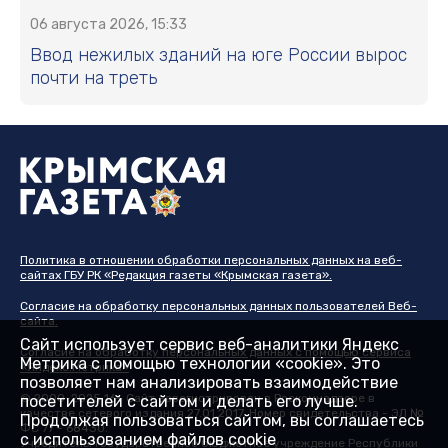
06 августа 2026, 15:33
Ввод нежилых зданий на юге России вырос
почти на треть
Политика в отношении обработки персональных данных на веб-
сайтах ГБУ РК «Редакция газеты «Крымская газета».
Согласие на обработку персональных данных пользователей Веб-
сайта.
Сайт использует сервис веб-аналитики Яндекс
Согласие на обработку персональных данных с помощью сервиса
Метрика с помощью технологии «cookie». Это
«Яндекс.Метрика»
позволяет нам анализировать взаимодействие
© 2000-2025 16+ Сайт зарегистрирован в Роскомнадзоре в
посетителей с сайтом и делать его лучше.
качестве сетевого издания 27.01.2017. Номер свидетельства - ЭЛ №
Продолжая пользоваться сайтом, вы соглашаетесь
ФС 77 - 68430.
с использованием файлов cookie
Учредитель: Государственное бюджетное учреждение Республики