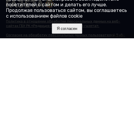
посетителей с сайтом и делать его лучше.
Продолжая пользоваться сайтом, вы соглашаетесь
с использованием файлов cookie
Политика в отношении обработки персональных данных на веб-
сайтах ГБУ РК «Редакция газеты «Крымская газета».
Я согласен
Закрыть X
Согласие на обработку персональных данных пользователей Веб-
сайта.
Согласие на обработку персональных данных с помощью сервиса
«Яндекс.Метрика»
© 2000-2025 16+ Сайт зарегистрирован в Роскомнадзоре в
качестве сетевого издания 27.01.2017. Номер свидетельства - ЭЛ №
ФС 77 - 68430.
Учредитель: Государственное бюджетное учреждение Республики
Крым "Редакция газеты "Крымская газета". Главный редактор:
Гайдуков А.В.
Адрес редакции: 295015, Республика Крым, г. Симферополь, ул.
Козлова, д. 45А. Телефон редакции: 8 (3652) 51 88 46, +7(978) 20 790
81. Электронная почта:
info@gazetacrimea.ru
Исключительные права на материалы, размещённые на интернет-
сайте
gazetacrimea.ru
, в соответствии с законодательством
Российской Федерации об охране результатов интеллектуальной
деятельности принадлежат ГБУ РК "Редакция газеты "Крымская
газета". Другие издания могут использовать материалы "Крымской
газеты" при условии обязательной ссылки на первоисточник в виде