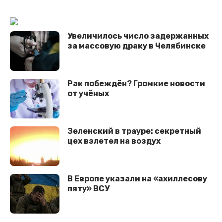
Увеличилось число задержанных
за массовую драку в Челябинске
Рак побеждён? Громкие новости
от учёных
Зеленский в трауре: секретный
цех взлетел на воздух
В Европе указали на «ахиллесову
пяту» ВСУ