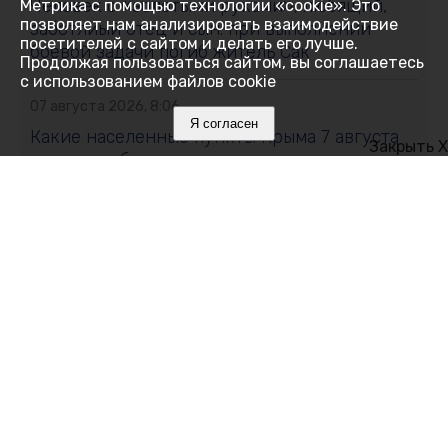
Человек с «золотыми руками», любящий,
Метрика с помощью технологии «cookie». Это
позволяет нам анализировать взаимодействие
заботлиый отец и сын: при выполнении
посетителей с сайтом и делать его лучше.
боевой задачи погиб житель Сак
Продолжая пользоваться сайтом, вы соглашаетесь
с использованием файлов cookie
07 августа 2026, 8:06
Я согласен
Какие населенные пункты Крыма 7 августа
Закрыть X
останутся без воды: адреса
07 августа 2026, 7:12
Алушта полностью обесточена
06 августа 2026, 23:38
Жителей Первомайского сельского
поселения призвали сделать запас воды