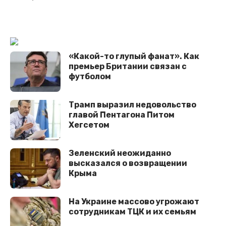
«Какой-то глупый фанат». Как
премьер Британии связан с
футболом
Трамп выразил недовольство
главой Пентагона Питом
Хегсетом
Зеленский неожиданно
высказался о возвращении
Крыма
На Украине массово угрожают
сотрудникам ТЦК и их семьям