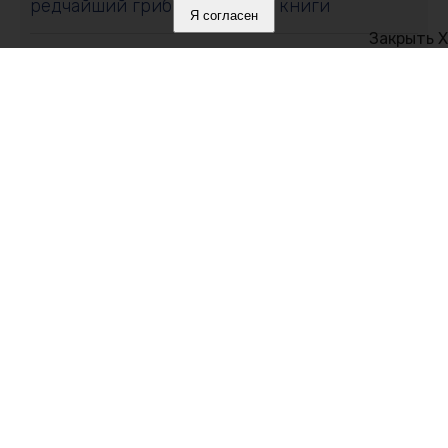
редчайший гриб из Красной книги
Я согласен
Закрыть X
10 августа 2026, 17:47
В Джанкойском районе во дворе частного
дома нашли тело пропавшей 12-летней
девочки
10 августа 2026, 17:46
Пожар в девятиэтажке Симферополя:
эвакуированы 30 человек
Политика в отношении обработки персональных данных на веб-
сайтах ГБУ РК «Редакция газеты «Крымская газета».