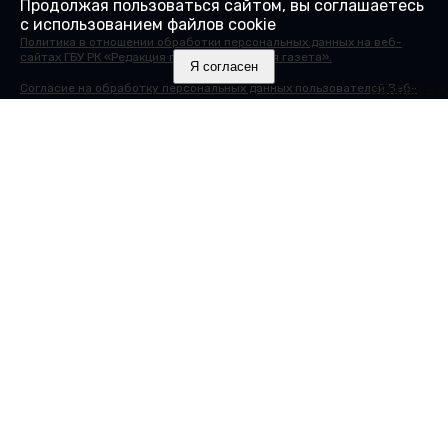
Продолжая пользоваться сайтом, вы соглашаетесь
с использованием файлов cookie
Политика в отношении обработки персональных данных на веб-
сайтах ГБУ РК «Редакция газеты «Крымская газета».
Я согласен
Закрыть X
Согласие на обработку персональных данных пользователей Веб-
сайта.
Согласие на обработку персональных данных с помощью сервиса
«Яндекс.Метрика»
© 2000-2025 16+ Сайт зарегистрирован в Роскомнадзоре в
качестве сетевого издания 27.01.2017. Номер свидетельства - ЭЛ №
ФС 77 - 68430.
Учредитель: Государственное бюджетное учреждение Республики
Крым "Редакция газеты "Крымская газета". Главный редактор:
Гайдуков А.В.
Адрес редакции: 295015, Республика Крым, г. Симферополь, ул.
Козлова, д. 45А. Телефон редакции: 8 (3652) 51 88 46, +7(978) 20 790
81. Электронная почта:
info@gazetacrimea.ru
Исключительные права на материалы, размещённые на интернет-
сайте
gazetacrimea.ru
, в соответствии с законодательством
Российской Федерации об охране результатов интеллектуальной
деятельности принадлежат ГБУ РК "Редакция газеты "Крымская
газета". Другие издания могут использовать материалы "Крымской
газеты" при условии обязательной ссылки на первоисточник в виде
упоминания издания "Крымская газета" в тексте материала с гипер-
ссылкой на страницу-первоисточник