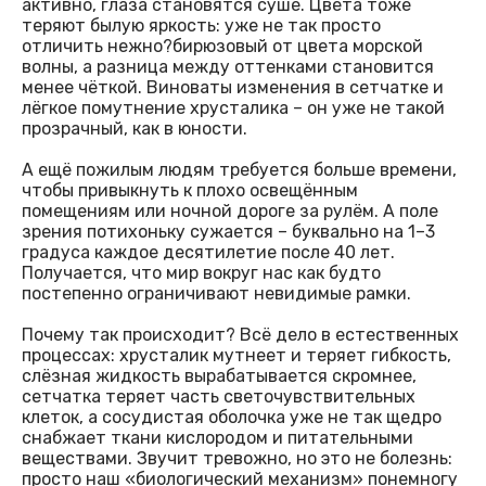
активно, глаза становятся суше. Цвета тоже
теряют былую яркость: уже не так просто
отличить нежно?бирюзовый от цвета морской
волны, а разница между оттенками становится
менее чёткой. Виноваты изменения в сетчатке и
лёгкое помутнение хрусталика – он уже не такой
прозрачный, как в юности.
А ещё пожилым людям требуется больше времени,
чтобы привыкнуть к плохо освещённым
помещениям или ночной дороге за рулём. А поле
зрения потихоньку сужается – буквально на 1–3
градуса каждое десятилетие после 40 лет.
Получается, что мир вокруг нас как будто
постепенно ограничивают невидимые рамки.
Почему так происходит? Всё дело в естественных
процессах: хрусталик мутнеет и теряет гибкость,
слёзная жидкость вырабатывается скромнее,
сетчатка теряет часть светочувствительных
клеток, а сосудистая оболочка уже не так щедро
снабжает ткани кислородом и питательными
веществами. Звучит тревожно, но это не болезнь:
просто наш «биологический механизм» понемногу