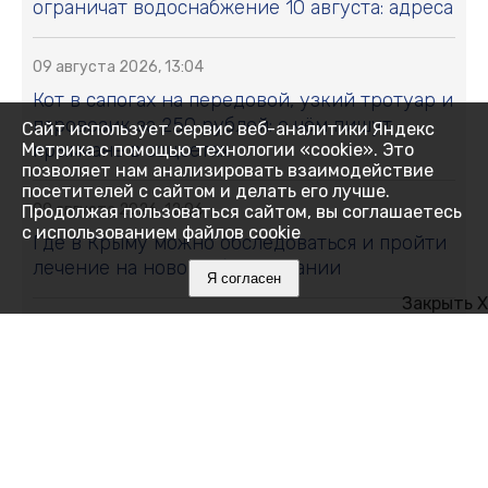
ограничат водоснабжение 10 августа: адреса
09 августа 2026, 13:04
Кот в сапогах на передовой, узкий тротуар и
паровозик за 250 рублей: о чём пишут
Сайт использует сервис веб-аналитики Яндекс
крымчане в соцсетях
Метрика с помощью технологии «cookie». Это
позволяет нам анализировать взаимодействие
посетителей с сайтом и делать его лучше.
09 августа 2026, 12:06
Продолжая пользоваться сайтом, вы соглашаетесь
с использованием файлов cookie
Где в Крыму можно обследоваться и пройти
лечение на новом оборудовании
Я согласен
Закрыть X
09 августа 2026, 11:59
Где в Крыму 9 августа отключили воду:
список адресов
09 августа 2026, 11:00
Золотой холм, царский склеп и тайна пустой