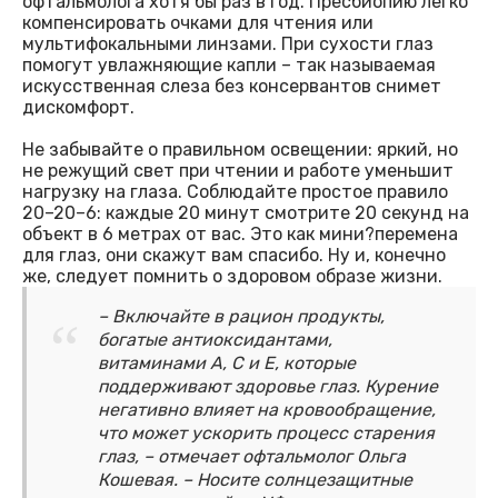
офтальмолога хотя бы раз в год. Пресбиопию легко
компенсировать очками для чтения или
мультифокальными линзами. При сухости глаз
помогут увлажняющие капли – так называемая
искусственная слеза без консервантов снимет
дискомфорт.
Не забывайте о правильном освещении: яркий, но
не режущий свет при чтении и работе уменьшит
нагрузку на глаза. Соблюдайте простое правило
20–20–6: каждые 20 минут смотрите 20 секунд на
объект в 6 метрах от вас. Это как мини?перемена
для глаз, они скажут вам спасибо. Ну и, конечно
же, следует помнить о здоровом образе жизни.
– Включайте в рацион продукты,
богатые антиоксидантами,
витаминами A, C и E, которые
поддерживают здоровье глаз. Курение
негативно влияет на кровообращение,
что может ускорить процесс старения
глаз, – отмечает офтальмолог Ольга
Кошевая. – Носите солнцезащитные