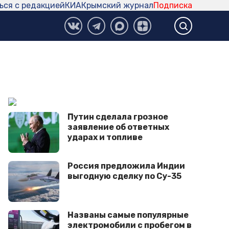
ься с редакцией
КИА
Крымский журнал
Подписка
Путин сделала грозное
заявление об ответных
ударах и топливе
Россия предложила Индии
выгодную сделку по Су-35
Названы самые популярные
электромобили с пробегом в