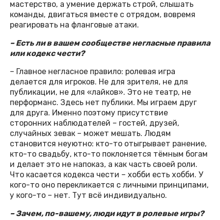
мастерство, а умение держать строй, слышать
команды, двигаться вместе с отрядом, вовремя
реагировать на фланговые атаки.
– Есть ли в вашем сообществе негласные правила
или кодекс чести?
– Главное негласное правило: ролевая игра
делается для игроков. Не для зрителя, не для
публикации, не для «лайков». Это не театр, не
перформанс. Здесь нет публики. Мы играем друг
для друга. Именно поэтому присутствие
сторонних наблюдателей – гостей, друзей,
случайных зевак – может мешать. Людям
становится неуютно: кто-то отыгрывает ранение,
кто-то свадьбу, кто-то поклоняется тёмным богам
и делает это не напоказ, а как часть своей роли.
Что касается кодекса чести – хобби есть хобби. У
кого-то оно перекликается с личными принципами,
у кого-то – нет. Тут всё индивидуально.
– Зачем, по-вашему, люди идут в ролевые игры?