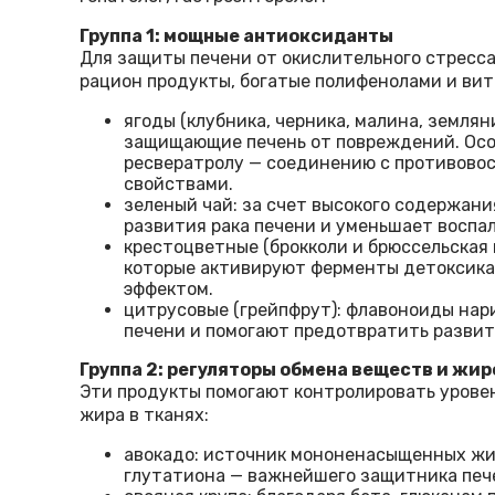
Группа 1: мощные антиоксиданты
Для защиты печени от окислительного стресса
рацион продукты, богатые полифенолами и ви
ягоды (клубника, черника, малина, земля
защищающие печень от повреждений. Осо
ресвератролу — соединению с противово
свойствами.
зеленый чай: за счет высокого содержан
развития рака печени и уменьшает воспа
крестоцветные (брокколи и брюссельская 
которые активируют ферменты детоксика
эффектом.
цитрусовые (грейпфрут): флавоноиды на
печени и помогают предотвратить развит
Группа 2: регуляторы обмена веществ и жир
Эти продукты помогают контролировать урове
жира в тканях:
авокадо: источник мононенасыщенных жи
глутатиона — важнейшего защитника печ