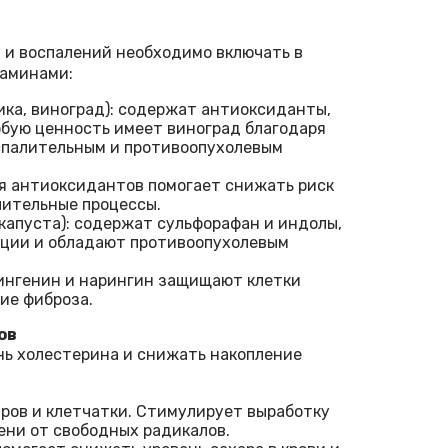
 и воспалений необходимо включать в
таминами:
ника, виноград): содержат антиоксиданты,
бую ценность имеет виноград благодаря
спалительным и противоопухолевым
ия антиоксидантов помогает снижать риск
лительные процессы.
капуста): содержат сульфорафан и индолы,
ции и обладают противоопухолевым
рингенин и нарингин защищают клетки
ие фиброза.
ов
нь холестерина и снижать накопление
ров и клетчатки. Стимулирует выработку
ени от свободных радикалов.