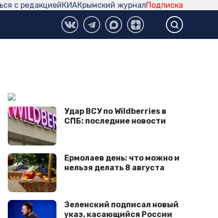
ься с редакцией
КИА
Крымский журнал
Подписка
Удар ВСУ по Wildberries в
СПБ: последние новости
Ермолаев день: что можно и
нельзя делать 8 августа
Зеленский подписал новый
указ, касающийся России