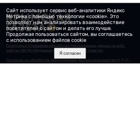
Сайт использует сервис веб-аналитики Яндекс
Метрика с помощью технологии «cookie». Это
позволяет нам анализировать взаимодействие
посетителей с сайтом и делать его лучше.
Продолжая пользоваться сайтом, вы соглашаетесь
с использованием файлов cookie
Политика в отношении обработки персональных данных на веб-
сайтах ГБУ РК «Редакция газеты «Крымская газета».
Я согласен
Закрыть X
Согласие на обработку персональных данных пользователей Веб-
сайта.
Согласие на обработку персональных данных с помощью сервиса
«Яндекс.Метрика»
© 2000-2025 16+ Сайт зарегистрирован в Роскомнадзоре в
качестве сетевого издания 27.01.2017. Номер свидетельства - ЭЛ №
ФС 77 - 68430.
Учредитель: Государственное бюджетное учреждение Республики
Крым "Редакция газеты "Крымская газета". Главный редактор:
Гайдуков А.В.
Адрес редакции: 295015, Республика Крым, г. Симферополь, ул.
Козлова, д. 45А. Телефон редакции: 8 (3652) 51 88 46, +7(978) 20 790
81. Электронная почта:
info@gazetacrimea.ru
Исключительные права на материалы, размещённые на интернет-