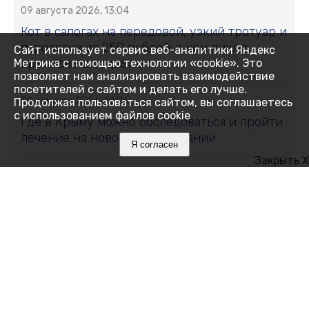
09 августа 2026, 13:04
Кот в сапогах на передовой, узкий тротуар и
паровозик за 250 рублей: о чём пишут
Сайт использует сервис веб-аналитики Яндекс
крымчане в соцсетях
Метрика с помощью технологии «cookie». Это
позволяет нам анализировать взаимодействие
посетителей с сайтом и делать его лучше.
09 августа 2026, 12:06
Продолжая пользоваться сайтом, вы соглашаетесь
с использованием файлов cookie
Где в Крыму можно обследоваться и пройти
лечение на новом оборудовании
Я согласен
Закрыть X
09 августа 2026, 11:59
Где в Крыму 9 августа отключили воду:
список адресов
09 августа 2026, 11:00
Золотой холм, царский склеп и тайна пустой
гробницы: загадки древнего Керченского
полуострова