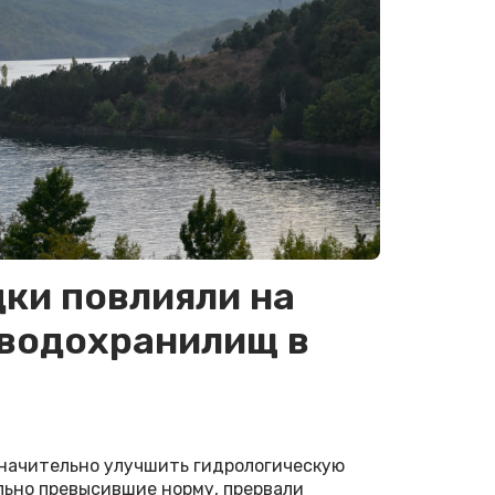
дки повлияли на
 водохранилищ в
начительно улучшить гидрологическую
льно превысившие норму, прервали