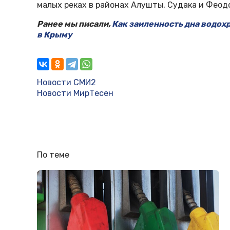
малых реках в районах Алушты, Судака и Феод
Ранее мы писали,
Как заиленность дна водох
в Крыму
Новости СМИ2
Новости МирТесен
По теме