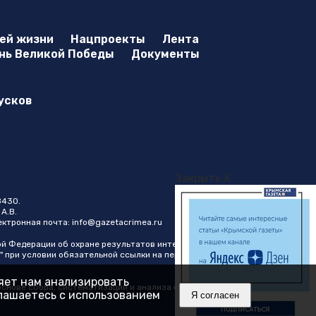
оей жизни
Нацпроекты
Лента
нь Великой Победы
Документы
усков
Закрыть X
8430.
А.В.
лектронная почта:
info@gazetacrimea.ru
ой Федерации об охране результатов интеллектуальной
" при условии обязательной ссылки на первоисточник в виде
ляет нам анализировать
нове сбора, систематизации и анализа сведений,
глашаетесь с использованием
Я согласен