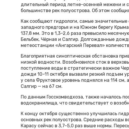
длительный период летне-осенней межени и с
большинстве рек полуострова. Об этом сообщ
Как сообщают гидрологи, самые значительные 
западного предгорья и на Южном берегу Крыма,
137,8 мм. Это в 1,3–2,6 раза превысило месячную
Бельбек, Чёрная и Салгир. Долгожданные дожди
метеостанции «Ангарский Перевал» количество
Благоприятная синоптическая обстановка при
низкой водности. Возобновился сток в верховь
поступление воды в стратегически важное Че
дожди 10–11 октября вызвали резкий подъем уро
у села Фруктовое уровень поднялся на 114 см, 
Салгир — на 67 см.
По данным Госскомводхоза, также началось п
водохранилища, что свидетельствует о возобн
К концу октября существенно улучшилась гидр
основных рек полуострова. Средние расходы во
Карасу сейчас в 3,7–5,0 раз выше нормы. Пере