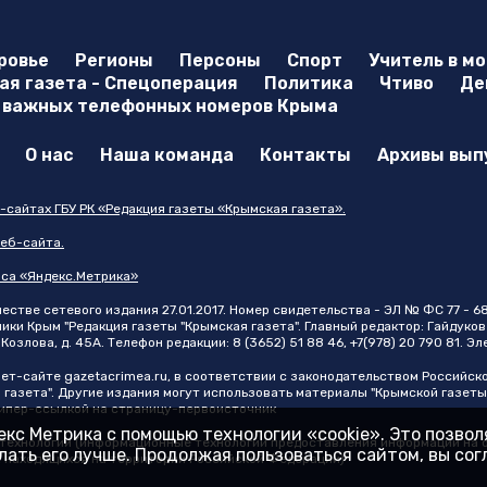
ровье
Регионы
Персоны
Спорт
Учитель в м
я газета - Спецоперация
Политика
Чтиво
Де
 важных телефонных номеров Крыма
О нас
Наша команда
Контакты
Архивы вып
-сайтах ГБУ РК «Редакция газеты «Крымская газета».
еб-сайта.
иса «Яндекс.Метрика»
стве сетевого издания 27.01.2017. Номер свидетельства - ЭЛ № ФС 77 - 6
и Крым "Редакция газеты "Крымская газета". Главный редактор: Гайдуков 
Козлова, д. 45А. Телефон редакции: 8 (3652) 51 88 46, +7(978) 20 790 81. Э
нет-сайте
gazetacrimea.ru
, в соответствии с законодательством Российск
 газета". Другие издания могут использовать материалы "Крымской газеты
 гипер-ссылкой на страницу-первоисточник
кс Метрика с помощью технологии «cookie». Это позво
ехнологии (информационные технологии предоставления информации на ос
ать его лучше. Продолжая пользоваться сайтом, вы со
, находящихся на территории Российской Федерации)