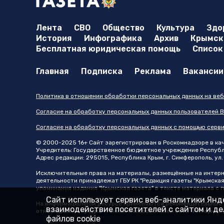
Лента
СВО
Общество
Культура
Здо
История
Инфографика
Архив
Крымска
Бесплатная юридическая помощь
Список
Главная
Подписка
Реклама
Вакансии
Политика в отношении обработки персональных данных на веб
Согласие на обработку персональных данных пользователей В
Согласие на обработку персональных данных с помощью серв
© 2000-2025 16+ Сайт зарегистрирован в Роскомнадзоре в каче
Учредитель: Государственное бюджетное учреждение Республик
Адрес редакции: 295015, Республика Крым, г. Симферополь, ул. 
Исключительные права на материалы, размещённые на интер
деятельности принадлежат ГБУ РК "Редакция газеты "Крымская
упоминания издания "Крымская газета" в тексте материала с
Сайт использует сервис веб-аналитики Янде
На информационном ресурсе применяются рекомендательные т
взаимодействие посетителей с сайтом и дел
относящихся к предпочтениям пользователей сети "Интернет"
файлов cookie