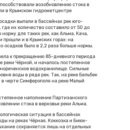
пособствовали возобновлению стока в
или в Крымском гидрометцентре
осадки выпали в бассейнах рек юго-
 где их количество составило от 50 до
 норму для таких рек, как Альма, Кача,
 прошли и в Крымских горах: на
 осадков было в 2,2 раза больше нормы.
вела к прекращению 85-дневного периода
е реки Чёрной, и началось постепенное
рнореченское водохранилище. Сильные
вня воды в ряде рек. Так, на реке Бельбек
а в черте Симферополя на реке Малый
остепенное наполнение Партизанского
овлении стока в верховье реки Альма.
ологическая ситуация в бассейнах
ды на реках Чёрная, Коккозка и Биюк-
сыхание сохраняется лишь на отдельных