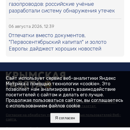
газопроводов: российские учёные
разработали систему обнаружения утечек
06 августа 2026, 12:39
Отпечатки вместо документов,
"Первосентябрьский капитал" и золото
Европы: дайджест хороших новостей
Сайт использует сервис веб-аналитики Яндекс
Метрика с помощью технологии «cookie». Это
позволяет нам анализировать взаимодействие
посетителей с сайтом и делать его лучше.
Продолжая пользоваться сайтом, вы соглашаетесь
Политика в отношении обработки персональных данных на веб-
с использованием файлов cookie
сайтах ГБУ РК «Редакция газеты «Крымская газета».
Согласие на обработку персональных данных пользователей Веб-
Я согласен
сайта.
Закрыть X
Согласие на обработку персональных данных с помощью сервиса