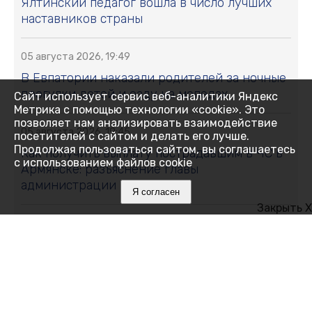
Ялтинский педагог вошла в число лучших
наставников страны
05 августа 2026, 19:49
В Евпатории наказали родителей за ночные
прогулки детей и езду на мопедах
Сайт использует сервис веб-аналитики Яндекс
Метрика с помощью технологии «cookie». Это
позволяет нам анализировать взаимодействие
05 августа 2026, 19:45
посетителей с сайтом и делать его лучше.
Продолжая пользоваться сайтом, вы соглашаетесь
Как получить выплату пострадавшим в ЧС в
с использованием файлов cookie
Армянске: разъяснение главы
администрации города
Я согласен
Закрыть X
05 августа 2026, 18:05
Подразделения «БАРС-Крым» приглашают
добровольцев в свои ряды
05 августа 2026, 18:00