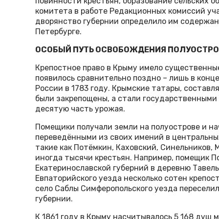
повинности крестьян, образование сельских об
комитета в работе Редакционных комиссий уча
дворянство губернии определило им содержани
Петербурге.
ОСОБЫЙ ПУТЬ ОСВОБОЖДЕНИЯ ПОЛУОСТРО
Крепостное право в Крыму имело существенные
появилось сравнительно поздно – лишь в конце 
России в 1783 году. Крымские татары, состав
были закрепощены, а стали государственными 
десятую часть урожая.
Помещики получали земли на полуострове и на
переведёнными из своих имений в центральны
такие как Потёмкин, Каховский, Синельников, 
иногда тысячи крестьян. Например, помещик П
Екатеринославской губерний в деревню Тавель
Евпаторийского уезда несколько сотен крепос
село Саблы Симферопольского уезда переселил
губернии.
К 1861 году в Крыму насчитывалось 5 168 душ 