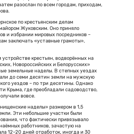
затем разослан по всем городам, приходам,
ова.
ернское по крестьянским делам
-майором Жуковским. Оно приняло
ов и избрании мировых посредников –
кам заключать «уставные грамоты»,
 устройстве крестьян, водворённых на
ских, Новороссийских и Белорусских»
ные земельные наделы. В степных уездах
чали до семи десятин земли на мужскую
кого уездов – по три десятины. Однако
ти Крыма, где преобладали садоводство,
олучали вовсе.
«нищенские наделы» размером в 1,5
емли. Эти небольшие участки были
ования, что фактически привязывало
 наёмных работников, зачастую на
ла 12–20 дней отработок, иногда и 30