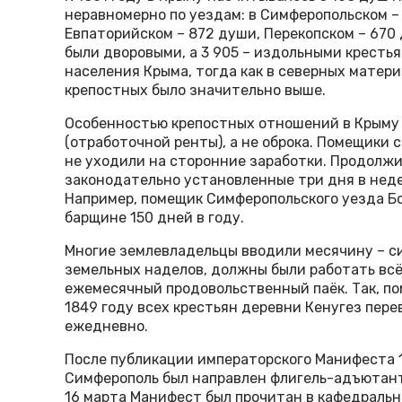
неравномерно по уездам: в Симферопольском – 
Евпаторийском – 872 души, Перекопском – 670 
были дворовыми, а 3 905 – издольными крестья
населения Крыма, тогда как в северных матер
крепостных было значительно выше.
Особенностью крепостных отношений в Крыму
(отработочной ренты), а не оброка. Помещики с
не уходили на сторонние заработки. Продолж
законодательно установленные три дня в неде
Например, помещик Симферопольского уезда Б
барщине 150 дней в году.
Многие землевладельцы вводили месячину – си
земельных наделов, должны были работать всё
ежемесячный продовольственный паёк. Так, п
1849 году всех крестьян деревни Кенугез пере
ежедневно.
После публикации императорского Манифеста 1
Симферополь был направлен флигель-адъютант
16 марта Манифест был прочитан в кафедральн