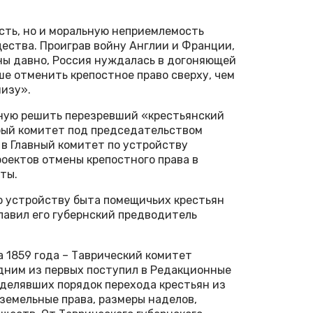
сть, но и моральную неприемлемость
щества. Проиграв войну Англии и Франции,
ы давно, Россия нуждалась в догоняющей
ше отменить крепостное право сверху, чем
низу».
ную решить перезревший «крестьянский
обый комитет под председательством
в Главный комитет по устройству
роектов отмены крепостного права в
ты.
о устройству быта помещичьих крестьян
главил его губернский предводитель
а 1859 года – Таврический комитет
одним из первых поступил в Редакционные
еделявших порядок перехода крестьян из
земельные права, размеры наделов,