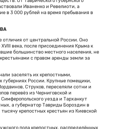
ществ. От Таврического губернского
ствовали Иваненко и Ревелиоти, а
е в 3 000 рублей на время пребывания в
ВА
 отличия от центральной России. Оно
XVIII века, после присоединения Крыма к
лявшие большинство местного населения, не
крестьянами с правом аренды земли за
чали заселять их крепостными,
х губерниях России. Крупные помещики,
Мордвинов, Струков, переселяли сотни и
опов перевёз из Черниговской и
 Симферопольского уезда и Тарханкут
тных, а губернатор Тавриды Бороздин в
 тысячу крепостных крестьян из Киевской
мужского пола крепостных, распределённых