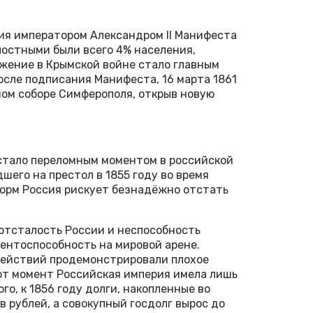
ния императором Александром II Манифеста
епостными были всего 4% населения,
жение в Крымской войне стало главным
осле подписания Манифеста, 16 марта 1861
ном соборе Симферополя, открыв новую
 стало переломным моментом в российской
шего на престол в 1855 году во время
форм Россия рискует безнадёжно отстать
отсталость России и неспособность
ентоспособность на мировой арене.
действий продемонстрировали плохое
от момент Российская империя имела лишь
о, к 1856 году долги, накопленные во
 рублей, а совокупный госдолг вырос до