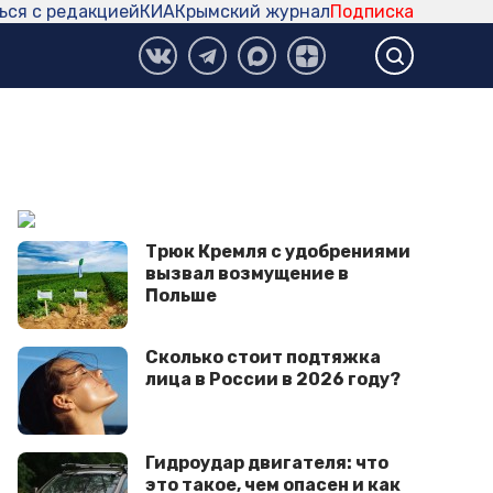
ься с редакцией
КИА
Крымский журнал
Подписка
Трюк Кремля с удобрениями
вызвал возмущение в
Польше
Сколько стоит подтяжка
лица в России в 2026 году?
Гидроудар двигателя: что
это такое, чем опасен и как