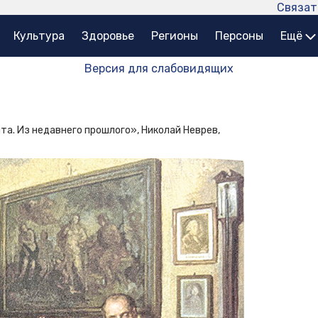
Связат
Культура
Здоровье
Регионы
Персоны
Ещё
Версия для слабовидящих
ыта. Из недавнего прошлого», Николай Неврев,