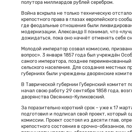
полутора миллиардов рублей серебром.
Война вскрыла не только техническую отстало
крепостного права в глазах европейского сооб
где феодальные отношения были ликвидирован
модернизации. Александр II понимал, что «луч
дожидаться, пока оно начнёт отменять себя с
Молодой император созвал комиссию, призван
вопрос». 3 января 1857 года был учреждён Ос
самого императора, позднее переименованный 
сельского населения. Для создания местных п
губерниях были учреждены дворянские комите
В Таврической губернии Губернский комитет п
начал свою работу 29 сентября 1858 года, воз
дворянства Овсянико-Куликовский.
За поразительно короткий срок – уже к 17 март
подготовил и подписал свой проект, который 
комиссии. Проект состоял из десяти глав, опр
крепостного состояния в срочно-обязанное, по