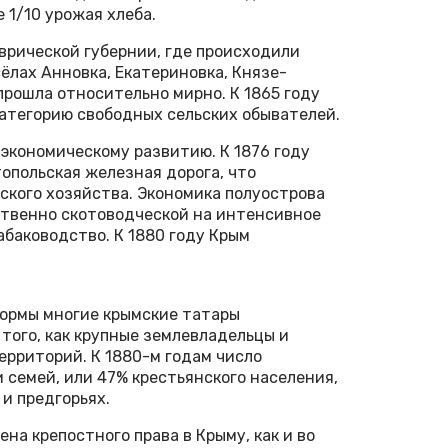
 1/10 урожая хлеба.
врической губернии, где происходили
сёлах Анновка, Екатериновка, Князе-
 прошла относительно мирно. К 1865 году
атегорию свободных сельских обывателей.
экономическому развитию. К 1876 году
опольская железная дорога, что
ского хозяйства. Экономика полуострова
твенно скотоводческой на интенсивное
абаководство. К 1880 году Крым
ормы многие крымские татары
того, как крупные землевладельцы и
рриторий. К 1880-м годам число
 семей, или 47% крестьянского населения,
и предгорьях.
на крепостного права в Крыму, как и во