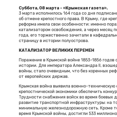
Суббота, 08 марта - «Крымская газета».
3 марта исполнилось 164 года со дня подписа
об отмене крепостного права. В Крыму, где кр
реформа имела свои особенности: именно пора
катализатором освобождения, а через месяц п
года, его торжественно зачитали в кафедраль
страницу в истории полуострова.
КАТАЛИЗАТОР ВЕЛИКИХ ПЕРЕМЕН
Поражение в Крымской войне 1853–1856 годов
истории. Для императора Александра II, взошед
войны, стало очевидным, что без коренных ре
от европейских держав.
Крымская война выявила военно-техническую 
крепостнической экономики обеспечить конкур
Трудности снабжения войск во время боевых 
развитие транспортной инфраструктуры: на т
минимальную железнодорожную сеть. Кроме тог
время Крымской войны, достигли 533 миллионов