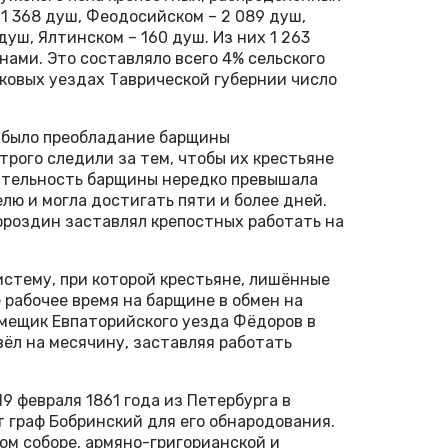
1 368 душ, Феодосийском – 2 089 душ,
душ, Ялтинском – 160 душ. Из них 1 263
нами. Это составляло всего 4% сельского
иковых уездах Таврической губернии число
 было преобладание барщины
трого следили за тем, чтобы их крестьяне
ительность барщины нередко превышала
лю и могла достигать пяти и более дней.
ороздин заставлял крепостных работать на
стему, при которой крестьяне, лишённые
 рабочее время на барщине в обмен на
омещик Евпаторийского уезда Фёдоров в
вёл на месячину, заставляя работать
9 февраля 1861 года из Петербурга в
 граф Бобринский для его обнародования.
ом соборе, армяно-григорианской и