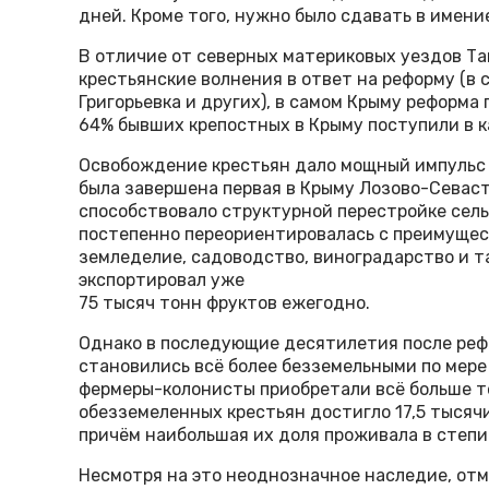
дней. Кроме того, нужно было сдавать в имение
В отличие от северных материковых уездов Та
крестьянские волнения в ответ на реформу (в 
Григорьевка и других), в самом Крыму реформа
64% бывших крепостных в Крыму поступили в к
Освобождение крестьян дало мощный импульс 
была завершена первая в Крыму Лозово-Севаст
способствовало структурной перестройке сель
постепенно переориентировалась с преимущес
земледелие, садоводство, виноградарство и т
экспортировал уже
75 тысяч тонн фруктов ежегодно.
Однако в последующие десятилетия после реф
становились всё более безземельными по мере 
фермеры-колонисты приобретали всё больше те
обезземеленных крестьян достигло 17,5 тысячи
причём наибольшая их доля проживала в степи 
Несмотря на это неоднозначное наследие, отме