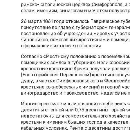
римско-католической церквях Симферополя, а 
сёлам, имениям, синагогам и мечетям полуостр
26 марта 1861 года открылось Таврическое губ
присутствие во главе с губернатором генерал
постановление об учреждении мировых участк
чиновников, помогавших крестьянам и помещи
оформлявшие их новые отношения.
Согласно «Местному положению о поземельном
помещичьих землях в губерниях: Великороссий
крепостные крестьяне Крыма получали различ
(Евпаторийском, Перекопском) крестьяне полу
душу, в частях Симферопольского и Феодосийс
крестьяне южнобережных имений и горной час
виноградарство и табаководство, наделов не п
Многие крестьяне могли позволить себе лишь 
десятины степной или 0,75 десятины горной з
недостаточны для самостоятельного хозяйств
крестьян к имениям бывших господ в качестве
кабальных условиях. Рента с десятины достига