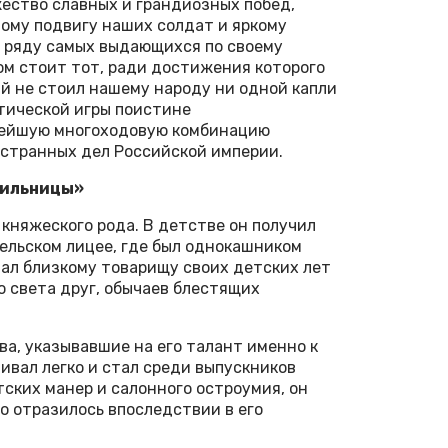
ество славных и грандиозных побед,
ому подвигу наших солдат и яркому
в ряду самых выдающихся по своему
ом стоит тот, ради достижения которого
ый не стоил нашему народу ни одной капли
тической игры поистине
жнейшую многоходовую комбинацию
остранных дел Российской империи.
нильницы»
княжеского рода. В детстве он получил
ельском лицее, где был однокашником
дал близкому товарищу своих детских лет
о света друг, обычаев блестящих
ва, указывавшие на его талант именно к
ивал легко и стал среди выпускников
тских манер и салонного остроумия, он
о отразилось впоследствии в его