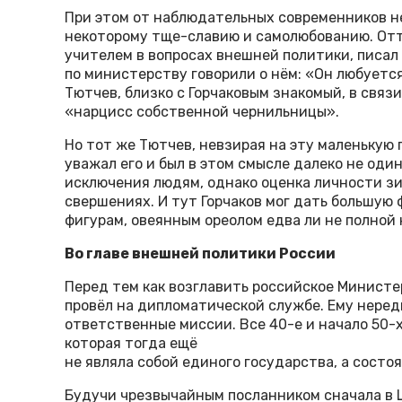
При этом от наблюдательных современников не
некоторому тще-славию и самолюбованию. Отт
учителем в вопросах внешней политики, писал
по министерству говорили о нём: «Он любуется
Тютчев, близко с Горчаковым знакомый, в связ
«нарцисс собственной чернильницы».
Но тот же Тютчев, невзирая на эту маленькую
уважал его и был в этом смысле далеко не оди
исключения людям, однако оценка личности зиж
свершениях. И тут Горчаков мог дать большу
фигурам, овеянным ореолом едва ли не полной
Во главе внешней политики России
Перед тем как возглавить российское Министе
провёл на дипломатической службе. Ему неред
ответственные миссии. Все 40-е и начало 50-х 
которая тогда ещё
не являла собой единого государства, а состо
Будучи чрезвычайным посланником сначала в 