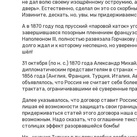
не дал волю своему изощрённому остроумию, а
дверь». Естественно, сделал он это со скорб
Извините, дескать, но, увы, мы придерживаем
А в 1870 году под прусский «паровой каток» у
завершившаяся позорным пленением французск
Наполеоном III, полностью развязала Горчакову
долго ждал и к которому неспешно, но уверен
шёл!
31 октября (по н. с.) 1870 года Александр Мих
дипломатическим представителям в странах –
1856 года (Англия, Франция, Турция, Италия, А
объявлялось, что Россия не считает себя бол
трактата, ограничивавшими её суверенные пра
Далее указывалось, что договор ставит Росси
лишая её возможности защищать свои границы
придерживаться статей этого договора наша с
возможным. Надо сказать, что оглашение текс
столицах эффект разорвавшейся бомбы!