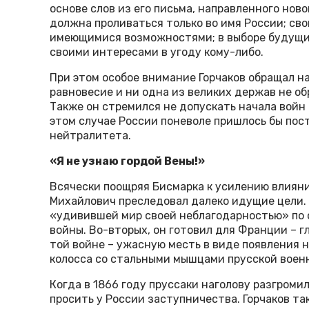
основе слов из его письма, направленного ново
должна проливаться только во имя России; св
имеющимися возможностями; в выборе будущи
своими интересами в угоду кому-либо.
При этом особое внимание Горчаков обращал на
равновесие и ни одна из великих держав не о
Также он стремился не допускать начала войн 
этом случае России поневоле пришлось бы пос
нейтралитета.
«Я не узнаю гордой Вены!»
Всячески поощряя Бисмарка к усилению влияни
Михайлович преследовал далеко идущие цели. 
«удивившей мир своей неблагодарностью» по 
войны. Во-вторых, он готовил для Франции – 
той войне – ужасную месть в виде появления н
колосса со стальными мышцами прусской воен
Когда в 1866 году пруссаки наголову разгроми
просить у России заступничества. Горчаков та