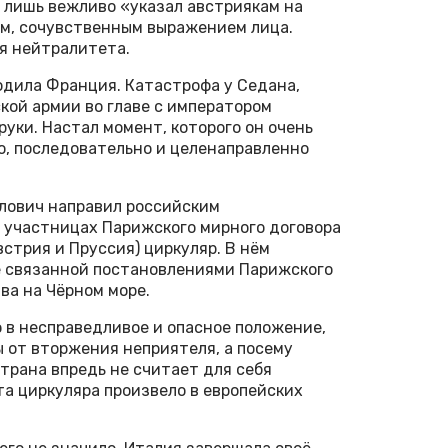
 лишь вежливо «указал австриякам на
ным, сочувственным выражением лица.
ся нейтралитета.
годила Франция. Катастрофа у Седана,
ой армии во главе с императором
 руки. Настал момент, которого он очень
но, последовательно и целенаправленно
айлович направил российским
 участницах Парижского мирного договора
встрия и Пруссия) циркуляр. В нём
ее связанной постановлениями Парижского
ва на Чёрном море.
ю в несправедливое и опасное положение,
 от вторжения неприятеля, а посему
трана впредь не считает для себя
та циркуляра произвело в европейских