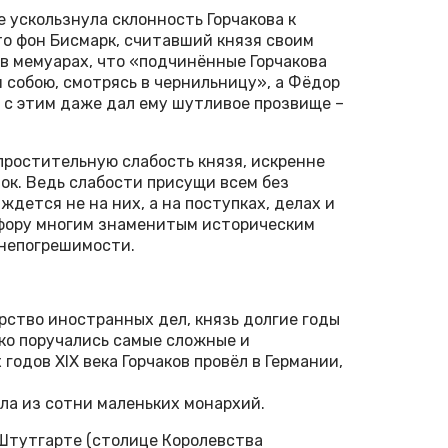
 ускользнула склонность Горчакова к
о фон Бисмарк, считавший князя своим
 в мемуарах, что «подчинённые Горчакова
 собою, смотрясь в чернильницу», а Фёдор
и с этим даже дал ему шутливое прозвище –
 простительную слабость князя, искренне
нок. Ведь слабости присущи всем без
дется не на них, а на поступках, делах и
ю фору многим знаменитым историческим
 непогрешимости.
рство иностранных дел, князь долгие годы
ко поручались самые сложные и
годов XIX века Горчаков провёл в Германии,
яла из сотни маленьких монархий.
Штутгарте (столице Королевства