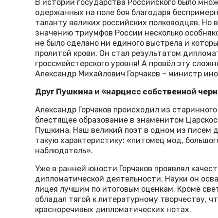
В истории государства Российского было множ
одержанных на поле боя благодаря беспримерн
таланту великих российских полководцев. Но 
значению триумфов России несколько особняк
не было сделано ни единого выстрела и котор
пролитой крови. Он стал результатом диплома
гроссмейстерского уровня! А провёл эту сло
Александр Михайлович Горчаков – министр ин
Друг Пушкина и «нарцисс собственной чер
Александр Горчаков происходил из старинного 
блестящее образование в знаменитом Царскос
Пушкина. Наш великий поэт в одном из писем 
такую характеристику: «питомец мод, большог
наблюдатель».
Уже в ранней юности Горчаков проявлял качест
дипломатической деятельности. Науки он осва
лицея лучшим по итоговым оценкам. Кроме све
обладал тягой к литературному творчеству, чт
красноречивых дипломатических нотах.