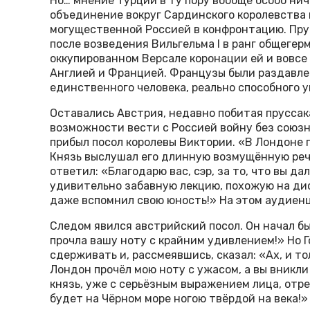
Но… мнение Турции в ту пору вообще особо нич
объединение вокруг Сардинского королевства 
могущественной Россией в конфронтацию. Прус
после возведения Вильгельма I в ранг общегер
оккупированном Версале коронации ей и вовсе
Англией и Францией. Французы были раздавлен
единственного человека, реально способного 
Оставались Австрия, недавно побитая пруссака
возможности вести с Россией войну без союзн
прибыл посол королевы Виктории. «В Лондоне п
Князь выслушал его длинную возмущённую реч
ответил: «Благодарю вас, сэр, за то, что вы 
удивительно забавную лекцию, похожую на ди
даже вспомнил свою юность!» На этом аудиен
Следом явился австрийский посол. Он начал б
прочла вашу ноту с крайним удивлением!» Но Го
сдерживать и, рассмеявшись, сказал: «Ах, и то
Лондон прочёл мою ноту с ужасом, а вы вникли
князь, уже с серьёзным выражением лица, отре
будет на Чёрном море ногою твёрдой на века!»