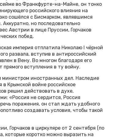
 сейме во Франкфурте-на-Майне, он тонко
инирующего российского влияния на
изко сошёлся с Бисмарком, являвшимся
. Аккуратно, но последовательно
ес Австрии в лице Пруссии, Горчаков
ческих побед.
йская империя отплатила Николаю I чёрной
ого развала, вступив в антироссийский
влен в Вену. Во многом благодаря его
 прямого вступления в ту войну.
ал министром иностранных дел. Наследие
я в Крымской войне российское
ков решил действовать в духе,
ми: «Россия не сердится, Россия
речь поражения, он стал ждать удобного
ропотливо создавать условия, чтобы такой
и, Горчаков в циркуляре от 2 сентября (по
па, которые коротко можно выразить на