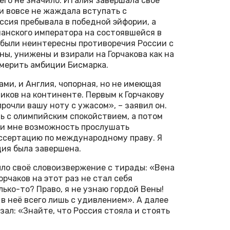
его не значило. Италия завершала своё
и вовсе не жаждала вступать с
сия пребывала в победной эйфории, а
манского императора на состоявшейся в
 были неинтересны противоречия России с
ы, унижены и взирали на Горчакова как на
умерить амбиции Бисмарка.
ми, и Англия, чопорная, но не имеющая
иков на континенте. Первым к Горчакову
рочли вашу ноту с ужасом», – заявил он.
ь с олимпийским спокойствием, а потом
дали мне возможность прослушать
ссертацию по международному праву. Я
ция была завершена.
ыло своё словоизвержение с тирады: «Вена
рчаков на этот раз не стал себя
лько-то? Право, я не узнаю гордой Вены!
 в неё всего лишь с удивлением». А далее
зал: «Знайте, что Россия стояла и стоять