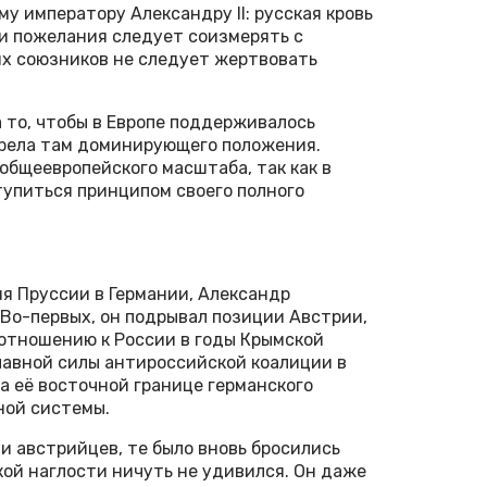
му императору Александру II: русская кровь
ои пожелания следует соизмерять с
х союзников не следует жертвовать
 то, чтобы в Европе поддерживалось
брела там доминирующего положения.
общеевропейского масштаба, так как в
тупиться принципом своего полного
я Пруссии в Германии, Александр
Во-первых, он подрывал позиции Австрии,
отношению к России в годы Крымской
главной силы антироссийской коалиции в
а её восточной границе германского
ной системы.
ли австрийцев, те было вновь бросились
кой наглости ничуть не удивился. Он даже