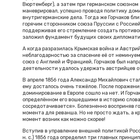
Вюртемберг), а затем при германском союзном
маневрировал, успешно проводя политику дом
внутригерманские дела. Тогда же Горчаков бл
горячим сторонником союза Пруссии с Россией
поддерживая его стремление создать противов
заложил фундамент будущих своих дипломати
А когда разразилась Крымская война и Австри
неблагодарностью за спасение её от неминуем
союз с Англией и Францией, Горчаков был напра
деятельности удалось удержать австрийцев от
В апреле 1856 года Александр Михайлович ст
ему досталось очень тяжёлое. После поражени
доминирование в Европе сошло на нет. И Горча
определённом его вошедшими в историю слова
сосредотачивается». Болезненно восприняв го
момента для реванша. Но не просто ждать, а к
момент возник как можно скорее!
Вступив в управление внешней политикой Росси
н. с.) 1856 года определил три главных принци