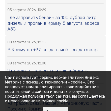
05 августа 2026, 10:29
Где заправить бензин за 100 рублей литр,
дизель и пропан в Крыму 5 августа: адреса
АЗС
08 августа 2026, 12:15
В Крыму до +37: когда начнёт спадать жара
08 августа 2026, 12:00
Что мешает нам спать и как победить
бессонницу без таблеток
Сайт использует сервис веб-аналитики Яндекс
Метрика с помощью технологии «cookie». Это
позволяет нам анализировать взаимодействие
08 августа 2026, 11:35
посетителей с сайтом и делать его лучше.
Продолжая пользоваться сайтом, вы соглашаетесь
Хуснуллин сообщил о переломе положения
с использованием файлов cookie
на трассе, связывающей материковую часть
России с Крымом