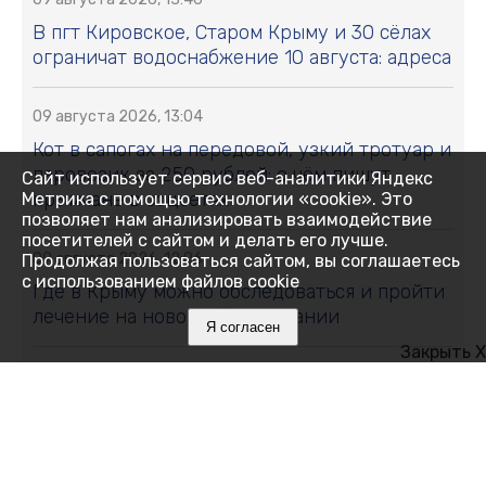
В пгт Кировское, Старом Крыму и 30 сёлах
ограничат водоснабжение 10 августа: адреса
09 августа 2026, 13:04
Кот в сапогах на передовой, узкий тротуар и
паровозик за 250 рублей: о чём пишут
Сайт использует сервис веб-аналитики Яндекс
крымчане в соцсетях
Метрика с помощью технологии «cookie». Это
позволяет нам анализировать взаимодействие
посетителей с сайтом и делать его лучше.
09 августа 2026, 12:06
Продолжая пользоваться сайтом, вы соглашаетесь
с использованием файлов cookie
Где в Крыму можно обследоваться и пройти
лечение на новом оборудовании
Я согласен
Закрыть X
09 августа 2026, 11:59
Где в Крыму 9 августа отключили воду:
список адресов