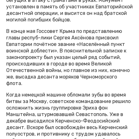
бегущих в атаку с гранатами в руках. Монумент
установлен в память об участниках Евпаторийской
десантной операции, и высится он над братской
могилой погибших бойцов.
В конце мая Госсовет Крыма по представлению
главы респуб-лики Сергея Аксёнова присвоил
Евпатории почётное звание «Населённый пункт
воинской доблести». В пояснительной записке к
законопроекту был указан целый ряд событий,
происходивших в городе во время Великой
Отечественной войны, но главное из них, конечно
же, высадка десанта моряков Черноморского
флота.
Когда немецкой машине обломали зубы во время
битвы за Москву, советское командование решило
осложнить жизнь группировке Эриха фон
Манштейна, штурмовавшей Севастополь. Уже в
декабре высадился Керченско-Феодосийский
десант. Вскоре был освобождён весь Керченский
полуостров, и противнику с трудом удавалось