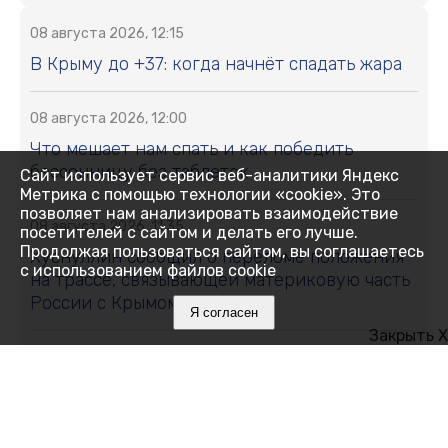
08 августа 2026, 12:15
В Крыму до +37: когда начнёт спадать жара
08 августа 2026, 12:00
Что мешает нам спать и как победить
бессонницу без таблеток
Сайт использует сервис веб-аналитики Яндекс
Метрика с помощью технологии «cookie». Это
позволяет нам анализировать взаимодействие
08 августа 2026, 11:35
посетителей с сайтом и делать его лучше.
Продолжая пользоваться сайтом, вы соглашаетесь
Хуснуллин сообщил о переломе положения
с использованием файлов cookie
на трассе, связывающей материковую часть
России с Крымом
Я согласен
Закрыть X
08 августа 2026, 11:01
Свыше 11 тонн сливы и алычи собрали в
Крыму: какие сорта выбирают садоводы