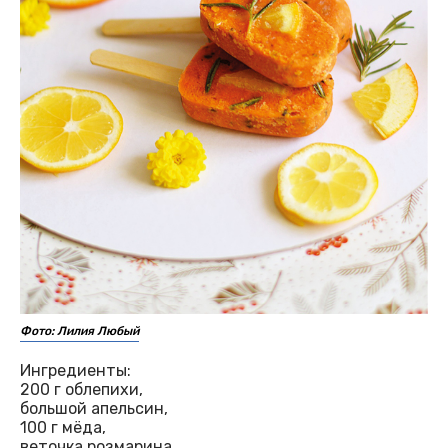
Фото: Лилия Любый
Ингредиенты:
200 г облепихи,
большой апельсин,
100 г мёда,
веточка розмарина.