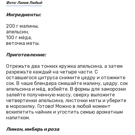
Фото: Лилия Любый
Ингредиенты:
200 г малины,
апельсин,
100 г мёда,
веточка мяты.
Приготовление:
Отрежьте два тонких кружка апельсина, а затем
разрежьте каждый на четыре части. С
оставшегося цитруса снимите цедру и отожмите
сок. В чаше блендера смешайте малину, цедру, сок
апельсина и мёд, взбейте. В формы для заморозки
залейте полученную массу, сверху выложите
четвертинки апельсина, листочки мяты и уберите
в морозилку. Готово! Можно в любой момент
вскипятить чайник и угостить семью ароматным
напитком.
Лимон, имбирь и роза