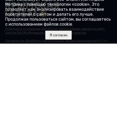
Метрика с помощью технологии «cookie». Это
позволяет нам анализировать взаимодействие
посетителей с сайтом и делать его лучше.
Продолжая пользоваться сайтом, вы соглашаетесь
с использованием файлов cookie
Политика в отношении обработки персональных данных на веб-
сайтах ГБУ РК «Редакция газеты «Крымская газета».
Я согласен
Закрыть X
Согласие на обработку персональных данных пользователей Веб-
сайта.
Согласие на обработку персональных данных с помощью сервиса
«Яндекс.Метрика»
© 2000-2025 16+ Сайт зарегистрирован в Роскомнадзоре в
качестве сетевого издания 27.01.2017. Номер свидетельства - ЭЛ №
ФС 77 - 68430.
Учредитель: Государственное бюджетное учреждение Республики
Крым "Редакция газеты "Крымская газета". Главный редактор:
Гайдуков А.В.
Адрес редакции: 295015, Республика Крым, г. Симферополь, ул.
Козлова, д. 45А. Телефон редакции: 8 (3652) 51 88 46, +7(978) 20 790
81. Электронная почта:
info@gazetacrimea.ru
Исключительные права на материалы, размещённые на интернет-
сайте
gazetacrimea.ru
, в соответствии с законодательством
Российской Федерации об охране результатов интеллектуальной
деятельности принадлежат ГБУ РК "Редакция газеты "Крымская