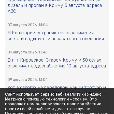
дизель и пропан в Крыму 5 августа: адреса
АЗС
03 августа 2026, 14:04
В Евпатории сохраняются ограничения
света и воды: итоги аппаратного совещания
09 августа 2026, 13:46
В пгт Кировское, Старом Крыму и 30 сёлах
ограничат водоснабжение 10 августа: адреса
09 августа 2026, 13:04
Кот в сапогах на передовой, узкий тротуар и
паровозик за 250 рублей: о чём пишут
Сайт использует сервис веб-аналитики Яндекс
крымчане в соцсетях
Метрика с помощью технологии «cookie». Это
позволяет нам анализировать взаимодействие
посетителей с сайтом и делать его лучше.
09 августа 2026, 12:06
Продолжая пользоваться сайтом, вы соглашаетесь