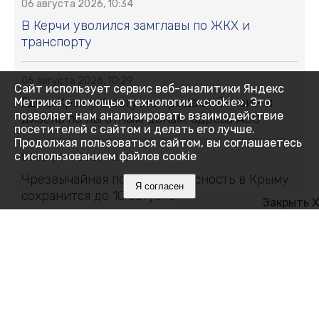
06 августа 2026, 10:34
В Керчи уволился замглавы по ЖКХ и
транспорту
06 августа 2026, 10:29
Сайт использует сервис веб-аналитики Яндекс
Где в Крыму 6 августа продают бензин и
Метрика с помощью технологии «cookie». Это
позволяет нам анализировать взаимодействие
дизель по льготным ценам: адреса АЗС
посетителей с сайтом и делать его лучше.
Продолжая пользоваться сайтом, вы соглашаетесь
с использованием файлов cookie
06 августа 2026, 10:16
Чрезвычайная пожарная опасность в Крыму
Я согласен
сохранится до 10 августа
Закрыть X
06 августа 2026, 10:14
Не уколы и массажи: что действительно
помогает при боли в спине
06 августа 2026, 10:13