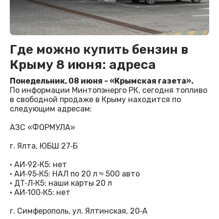
Где можно купить бензин в
Крыму 8 июня: адреса
Понедельник, 08 июня - «Крымская газета».
По информации Минтопэнерго РК, сегодня топливо
в свободной продаже в Крыму находится по
следующим адресам:
АЗС «ФОРМУЛА»
г. Ялта, ЮБШ 27‑Б
· АИ‑92‑К5: нет
· АИ‑95‑К5: НАЛ по 20 л ≈ 500 авто
· ДТ‑Л‑К5: наши карты 20 л
· АИ‑100‑К5: нет
г. Симферополь, ул. Ялтинская, 20‑А