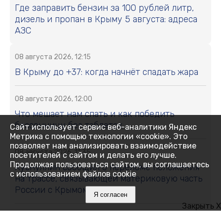
Где заправить бензин за 100 рублей литр,
дизель и пропан в Крыму 5 августа: адреса
АЗС
08 августа 2026, 12:15
В Крыму до +37: когда начнёт спадать жара
08 августа 2026, 12:00
Что мешает нам спать и как победить
бессонницу без таблеток
Сайт использует сервис веб-аналитики Яндекс
Метрика с помощью технологии «cookie». Это
позволяет нам анализировать взаимодействие
08 августа 2026, 11:35
посетителей с сайтом и делать его лучше.
Продолжая пользоваться сайтом, вы соглашаетесь
Хуснуллин сообщил о переломе положения
с использованием файлов cookie
на трассе, связывающей материковую часть
России с Крымом
Я согласен
Закрыть X
08 августа 2026, 11:01