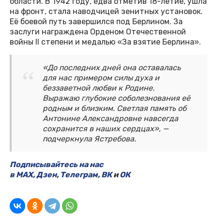
области. В 1942 году, едва отметив 18-летие, ушла
на фронт, стала наводчицей зенитных установок.
Её боевой путь завершился под Берлином. За
заслуги награждена Орденом Отечественной
войны II степени и медалью «За взятие Берлина».
«До последних дней она оставалась
для нас примером силы духа и
беззаветной любви к Родине.
Выражаю глубокие соболезнования её
родным и близким. Светлая память об
Антонине Александровне навсегда
сохранится в наших сердцах», —
подчеркнула Ястребова.
Подписывайтесь на нас
в
MAX
,
Дзен
,
Телеграм
,
ВК
и
ОК