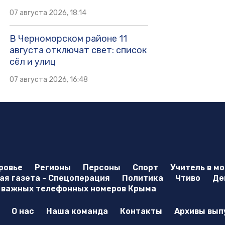
07 августа 2026, 18:14
В Черноморском районе 11
августа отключат свет: список
сёл и улиц
07 августа 2026, 16:48
ровье
Регионы
Персоны
Спорт
Учитель в м
я газета - Спецоперация
Политика
Чтиво
Де
 важных телефонных номеров Крыма
О нас
Наша команда
Контакты
Архивы вып