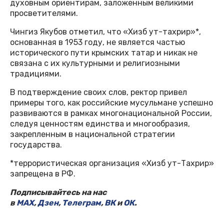
духовным ориентирам, заложенным великими
просветителями.
Чингиз Якубов отметил, что «Хизб ут-тахрир»*,
основанная в 1953 году, не является частью
исторического пути крымских татар и никак не
связана с их культурными и религиозными
традициями.
В подтверждение своих слов, ректор привел
примеры того, как российские мусульмане успешно
развиваются в рамках многонациональной России,
следуя ценностям единства и многообразия,
закрепленным в национальной стратегии
государства.
*террористическая организация «Хизб ут-Тахрир»
запрещена в РФ.
Подписывайтесь на нас
в
MAX
,
Дзен
,
Телеграм
,
ВК
и
ОК
.