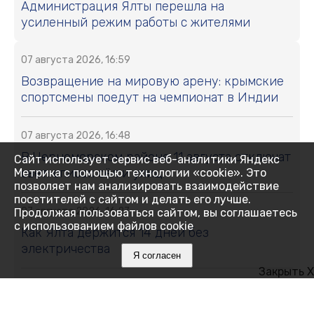
Администрация Ялты перешла на
усиленный режим работы с жителями
07 августа 2026, 16:59
Возвращение на мировую арену: крымские
спортсмены поедут на чемпионат в Индии
07 августа 2026, 16:48
В Черноморском районе 11 августа отключат
Сайт использует сервис веб-аналитики Яндекс
свет: список сёл и улиц
Метрика с помощью технологии «cookie». Это
позволяет нам анализировать взаимодействие
посетителей с сайтом и делать его лучше.
07 августа 2026, 16:27
Продолжая пользоваться сайтом, вы соглашаетесь
с использованием файлов cookie
Как Ялта держится 14 дней без
электричества
Я согласен
Закрыть X
07 августа 2026, 16:05
Месяц на привязи без воды и тени: