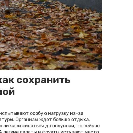
как сохранить
мой
 испытывают особую нагрузку из-за
атуры. Организм ждет больше отдыха,
гли засиживаться до полуночи, то сейчас
 А легкие салаты и фрукты уступают место