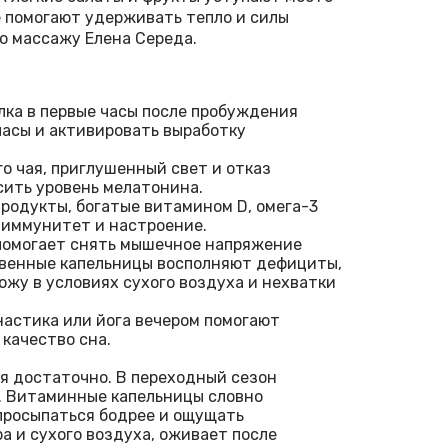
е помогают удерживать тепло и силы
о массажу Елена Середа.
лка в первые часы после пробуждения
асы и активировать выработку
о чая, приглушенный свет и отказ
сить уровень мелатонина.
родукты, богатые витамином D, омега-3
иммунитет и настроение.
помогает снять мышечное напряжение
ивенные капельницы восполняют дефициты,
жу в условиях сухого воздуха и нехватки
настика или йога вечером помогают
качество сна.
ся достаточно. В переходный сезон
. Витаминные капельницы словно
просыпаться бодрее и ощущать
а и сухого воздуха, оживает после