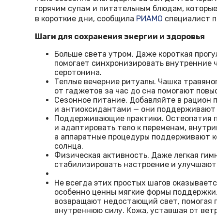
горячим супам и питательным блюдам, которы
в короткие дни, сообщила
РИАМО
специалист п
Шаги для сохранения энергии и здоровья
Больше света утром. Даже короткая прогу
помогает синхронизировать внутренние ч
серотонина.
Теплые вечерние ритуалы. Чашка травяног
от гаджетов за час до сна помогают повы
Сезонное питание. Добавляйте в рацион п
и антиоксидантами — они поддерживают 
Поддерживающие практики. Остеопатия 
и адаптировать тело к переменам, внутр
а аппаратные процедуры поддерживают ко
солнца.
Физическая активность. Даже легкая гим
стабилизировать настроение и улучшают 
Не всегда этих простых шагов оказывает
особенно ценны мягкие формы поддержки
возвращают недостающий свет, помогая 
внутреннюю силу. Кожа, уставшая от ветр