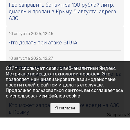
Где заправить бензин за 100 рублей литр,
дизель и пропан в Крыму 5 августа: адреса
АЗС
10 августа 2026, 12:45
Что делать при атаке БПЛА
10 августа 2026, 12:27
Компенсация за отключения света в Крыму:
Сайт использует сервис веб-аналитики Яндекс
кого проверят, какие справки нужны и когда
Метрика с помощью технологии «cookie». Это
позволяет нам анализировать взаимодействие
ждать комиссию
посетителей с сайтом и делать его лучше.
Продолжая пользоваться сайтом, вы соглашаетесь
с использованием файлов cookie
10 августа 2026, 12:01
Кто может заправляться без очереди на АЗС
Я согласен
в Крыму
Закрыть X
10 августа 2026, 11:53