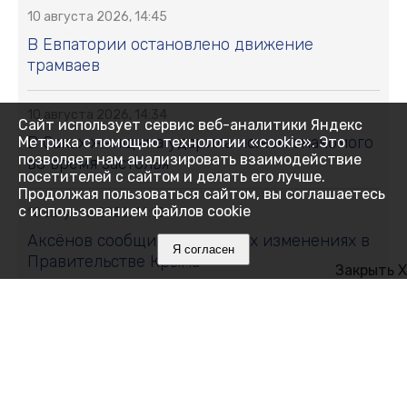
10 августа 2026, 14:45
В Евпатории остановлено движение
трамваев
10 августа 2026, 14:34
Сайт использует сервис веб-аналитики Яндекс
В Саках женщина ударила ножом знакомого
Метрика с помощью технологии «cookie». Это
позволяет нам анализировать взаимодействие
во время застолья
посетителей с сайтом и делать его лучше.
Продолжая пользоваться сайтом, вы соглашаетесь
с использованием файлов cookie
10 августа 2026, 14:10
Аксёнов сообщил о кадровых изменениях в
Я согласен
Правительстве Крыма
Закрыть X
10 августа 2026, 13:53
В Феодосии продлили сроки ограничения
водоснабжения