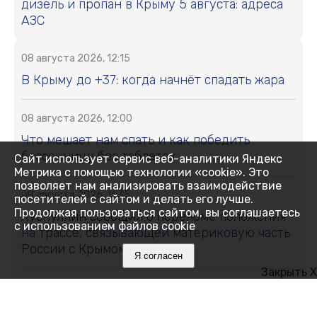
дизель и пропан в Крыму 5 августа: адреса
АЗС
08 августа 2026, 12:15
В Крыму до +37: когда начнёт спадать жара
08 августа 2026, 12:00
Что мешает нам спать и как победить
бессонницу без таблеток
Сайт использует сервис веб-аналитики Яндекс
Метрика с помощью технологии «cookie». Это
позволяет нам анализировать взаимодействие
08 августа 2026, 11:35
посетителей с сайтом и делать его лучше.
Продолжая пользоваться сайтом, вы соглашаетесь
Хуснуллин сообщил о переломе положения
с использованием файлов cookie
на трассе, связывающей материковую часть
России с Крымом
Я согласен
Закрыть X
08 августа 2026, 11:01
Свыше 11 тонн сливы и алычи собрали в