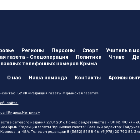
ровье
Регионы
Персоны
Спорт
Учитель в м
я газета - Спецоперация
Политика
Чтиво
Де
 важных телефонных номеров Крыма
О нас
Наша команда
Контакты
Архивы вып
-сайтах ГБУ РК «Редакция газеты «Крымская газета».
еб-сайта.
иса «Яндекс.Метрика»
стве сетевого издания 27.01.2017. Номер свидетельства - ЭЛ № ФС 77 - 6
и Крым "Редакция газеты "Крымская газета". Главный редактор: Гайдуков 
Козлова, д. 45А. Телефон редакции: 8 (3652) 51 88 46, +7(978) 20 790 81. Э