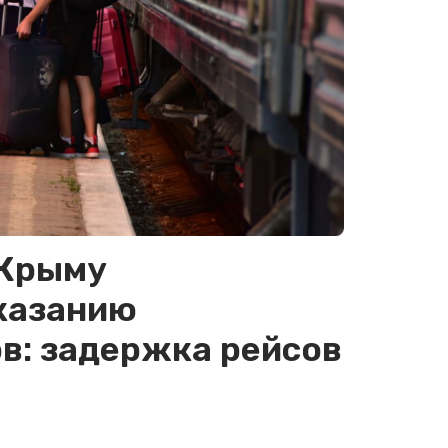
 Крыму
казанию
в: задержка рейсов