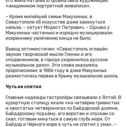
Его жена Наталья Егоровна была художницей,
«академиком портретной живописи».
– Кроме милейшей семьи Макухиных, в
Севастополе об искусстве даже заикнуться
нельзя, – сетует Модест Петрович. – Однако у
Макухиных частенько и изрядно музицировали:
искреннему увлечению конца не было.
Вывод оптимистичен: «Севастополь оглашён
звуком творческой мысли Глинки и его
сподвижников, в городе укоренилось русское
музыкальное дело». Эти слова оказались
пророческими: в 1886 году в доме Макухиных
разместилась первая в Крыму музыкальная школа.
Чуть не спятил
Главные надежды гастролёры связывали с Ялтой. В
курортную столицу ехали «на четвёрке гривистых
и хвостатых четвероногих по Байдарской долине,
Байдарскому подъёму, его воротам и спускам со
скал, готовым кинуться в самую глубь моря. От
Байдар и Чёрного моря я чуть не спятил с ума», –