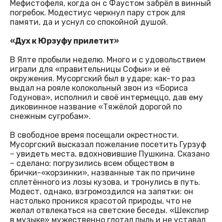
Мефистофеля, когда он с Фаустом забрёл в винный
погребок. Модестиус черкнул пару строк для
памяти, да и уснул со спокойной душой.
«Дух к Юрзуфу прилетит»
В Ялте пробыли неделю. Много и с удовольствием
играли для «правительницы Софьи» и её
окружения. Мусоргский был в ударе: как-то раз
выдал на рояле колокольный звон из «Бориса
Годунова», исполнил и своё интермеццо, дав ему
диковинное название «Тяжёлой дорогой по
снежным сугробам».
В свободное время посещали окрестности.
Мусоргский высказал пожелание посетить Гурзуф
– увидеть места, вдохновившие Пушкина. Сказано
– сделано: погрузились всем обществом в
брички-«корзинки», названные так по причине
сплетённого из лозы кузова, и тронулись в путь.
Модест, однако, взгромоздился на запятки: он
настолько проникся красотой природы, что не
желал отвлекаться на светские беседы. «Шекспир
в музыке» мужественно глотал пыль и не уставал