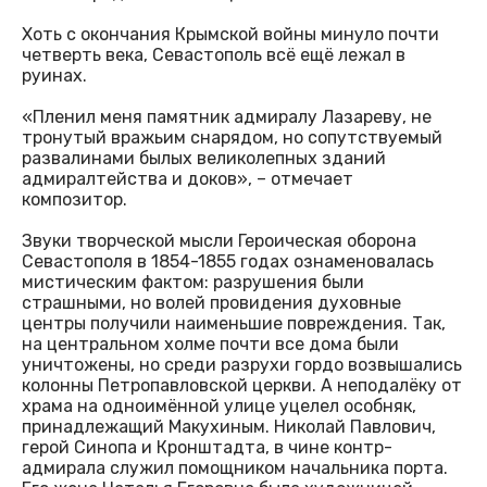
Хоть с окончания Крымской войны минуло почти
четверть века, Севастополь всё ещё лежал в
руинах.
«Пленил меня памятник адмиралу Лазареву, не
тронутый вражьим снарядом, но сопутствуемый
развалинами былых великолепных зданий
адмиралтейства и доков», – отмечает
композитор.
Звуки творческой мысли Героическая оборона
Севастополя в 1854-1855 годах ознаменовалась
мистическим фактом: разрушения были
страшными, но волей провидения духовные
центры получили наименьшие повреждения. Так,
на центральном холме почти все дома были
уничтожены, но среди разрухи гордо возвышались
колонны Петропавловской церкви. А неподалёку от
храма на одноимённой улице уцелел особняк,
принадлежащий Макухиным. Николай Павлович,
герой Синопа и Кронштадта, в чине контр-
адмирала служил помощником начальника порта.