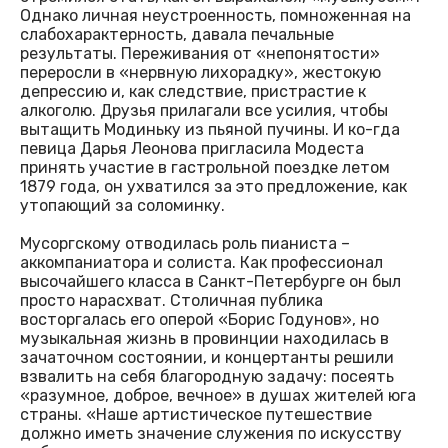
Однако личная неустроенность, помноженная на
слабохарактерность, давала печальные
результаты. Переживания от «непонятости»
переросли в «нервную лихорадку», жестокую
депрессию и, как следствие, пристрастие к
алкоголю. Друзья прилагали все усилия, чтобы
вытащить Модиньку из пьяной пучины. И ко-гда
певица Дарья Леонова пригласила Модеста
принять участие в гастрольной поездке летом
1879 года, он ухватился за это предложение, как
утопающий за соломинку.
Мусоргскому отводилась роль пианиста –
аккомпаниатора и солиста. Как профессионал
высочайшего класса в Санкт-Петербурге он был
просто нарасхват. Столичная публика
восторгалась его оперой «Борис Годунов», но
музыкальная жизнь в провинции находилась в
зачаточном состоянии, и концертанты решили
взвалить на себя благородную задачу: посеять
«разумное, доброе, вечное» в душах жителей юга
страны. «Наше артистическое путешествие
должно иметь значение служения по искусству