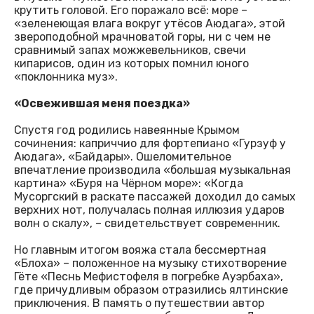
крутить головой. Его поражало всё: море –
«зеленеющая влага вокруг утёсов Аюдага», этой
звероподобной мрачноватой горы, ни с чем не
сравнимый запах можжевельников, свечи
кипарисов, один из которых помнил юного
«поклонника муз».
«Освежившая меня поездка»
Спустя год родились навеянные Крымом
сочинения: каприччио для фортепиано «Гурзуф у
Аюдага», «Байдары». Ошеломительное
впечатление производила «большая музыкальная
картина» «Буря на Чёрном море»: «Когда
Мусоргский в раскате пассажей доходил до самых
верхних нот, получалась полная иллюзия ударов
волн о скалу», – свидетельствует современник.
Но главным итогом вояжа стала бессмертная
«Блоха» – положенное на музыку стихотворение
Гёте «Песнь Мефистофеля в погребке Ауэрбаха»,
где причудливым образом отразились ялтинские
приключения. В память о путешествии автор