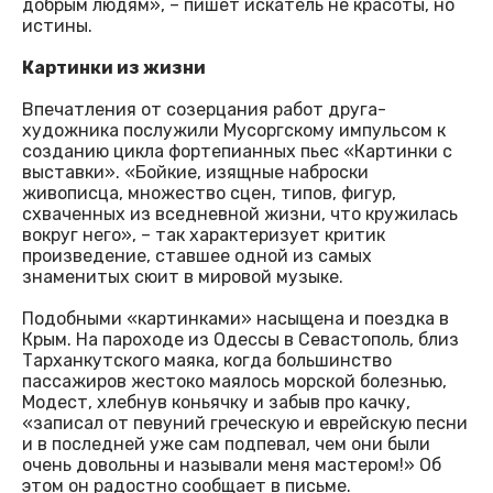
добрым людям», – пишет искатель не красоты, но
истины.
Картинки из жизни
Впечатления от созерцания работ друга-
художника послужили Мусоргскому импульсом к
созданию цикла фортепианных пьес «Картинки с
выставки». «Бойкие, изящные наброски
живописца, множество сцен, типов, фигур,
схваченных из вседневной жизни, что кружилась
вокруг него», – так характеризует критик
произведение, ставшее одной из самых
знаменитых сюит в мировой музыке.
Подобными «картинками» насыщена и поездка в
Крым. На пароходе из Одессы в Севастополь, близ
Тарханкутского маяка, когда большинство
пассажиров жестоко маялось морской болезнью,
Модест, хлебнув коньячку и забыв про качку,
«записал от певуний греческую и еврейскую песни
и в последней уже сам подпевал, чем они были
очень довольны и называли меня мастером!» Об
этом он радостно сообщает в письме.