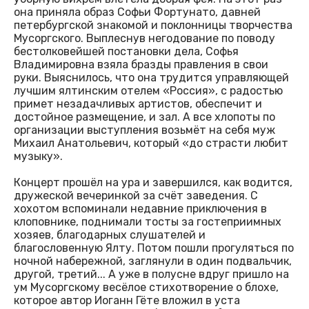
она приняла образ Софьи Фортунато, давней
петербургской знакомой и поклонницы творчества
Мусоргского. Выплеснув негодование по поводу
бестолковейшей постановки дела, Софья
Владимировна взяла бразды правления в свои
руки. Выяснилось, что она трудится управляющей
лучшим ялтинским отелем «Россия», с радостью
примет незадачливых артистов, обеспечит и
достойное размещение, и зал. А все хлопоты по
организации выступления возьмёт на себя муж
Михаил Анатольевич, который «до страсти любит
музыку».
Концерт прошёл на ура и завершился, как водится,
дружеской вечеринкой за счёт заведения. С
хохотом вспоминали недавние приключения в
клоповнике, поднимали тосты за гостеприимных
хозяев, благодарных слушателей и
благословенную Ялту. Потом пошли прогуляться по
ночной набережной, заглянули в один подвальчик,
другой, третий... А уже в полусне вдруг пришло на
ум Мусоргскому весёлое стихотворение о блохе,
которое автор Иоганн Гёте вложил в уста