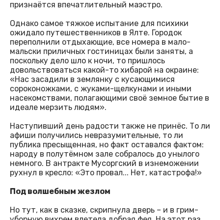
признаётся впечатлительный маэстро.
Однако самое тяжкое испытание для психики
ожидало путешественников в Ялте. Городок
переполнили отдыхающие, все номера в мало-
мальски приличных гостиницах были заняты, а
поскольку дело шло к ночи, то пришлось
довольствоваться какой-то хибарой на окраине:
«Нас засадили в землянку с кусающимися
сороконожками, с жуками-щелкунами и иными
насекомствами, полагающими своё земное бытие в
идеале мерзить людям».
Наступивший день радости также не принёс. То ли
афиши получились невразумительные, то ли
публика пресыщенная, но факт оставался фактом:
народу в полутёмном зале собралось до унылого
немного. В антракте Мусоргский в изнеможении
рухнул в кресло: «Это провал... Нет, катастрофа!»
Под волшебным жезлом
Но тут, как в сказке, скрипнула дверь – и в грим-
уборную вихрем влетела добрая фея. На этот раз