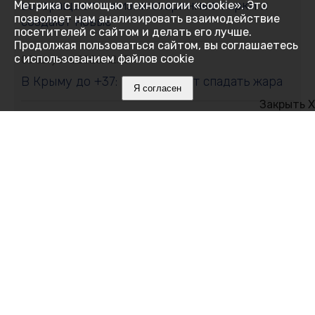
возвращают к жизни старинные парки и
Метрика с помощью технологии «cookie». Это
позволяет нам анализировать взаимодействие
создают новые
посетителей с сайтом и делать его лучше.
Продолжая пользоваться сайтом, вы соглашаетесь
с использованием файлов cookie
08 августа 2026, 12:15
В Крыму до +37: когда начнёт спадать жара
Я согласен
Закрыть X
08 августа 2026, 12:00
Что мешает нам спать и как победить
бессонницу без таблеток
08 августа 2026, 11:35
Хуснуллин сообщил о переломе положения
на трассе, связывающей материковую часть
России с Крымом