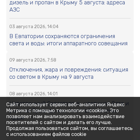
дизель и пропан в Крыму 5 августа: адреса
АЗС
03 августа 2026, 14:04
В Евпатории сохраняются ограничения
света и воды: итоги аппаратного совещания
09 августа 2026, 7:58
Отключения, жара и повреждения: ситуация
со светом в Крыму на 9 августа
08 августа 2026, 14:01
Царственный Севастополь, цветущая Ялта и
Сайт использует сервис веб-аналитики Яндекс
райская Ореанда: как Николай I изменил
Метрика с помощью технологии «cookie». Это
позволяет нам анализировать взаимодействие
Крым
посетителей с сайтом и делать его лучше.
Продолжая пользоваться сайтом, вы соглашаетесь
с использованием файлов cookie
08 августа 2026, 13:02