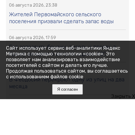
06 августа 2026, 23:38
Жителей Первомайского сельского
поселения призвали сделать запас воды
06 августа 2026, 17:59
Где заправить бензин, дизель и пропан в
Сайт использует сервис веб-аналитики Яндекс
Крыму вечером 6 августа: адреса АЗС
Метрика с помощью технологии «cookie». Это
позволяет нам анализировать взаимодействие
посетителей с сайтом и делать его лучше.
06 августа 2026, 17:42
Продолжая пользоваться сайтом, вы соглашаетесь
с использованием файлов cookie
В Феодосии перекроют одну из улиц на два
месяца
Я согласен
Закрыть X
06 августа 2026, 17:38
В Крыму участились случаи мошенничества
при продаже генераторов: пострадавшие
теряют десятки тысяч