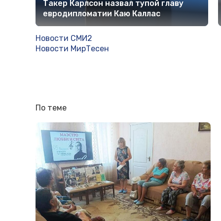
Такер Карлсон назвал тупой главу
евродипломатии Каю Каллас
Новости СМИ2
Новости МирТесен
По теме