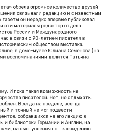
зета» обрела огромное количество друзей
ошения связывали редакцию и с известным
 газеты он нередко впервые публиковал
ти эти материалы редактор отдела
листов России и Международного
час в связи с 90-летием писателя в
историческим обществом выставка.
Оливе, в доме-музее Юлиана Семёнова (на
ими воспоминаниями делится Татьяна
му. И пока такая возможность не
орчества писателей. Нет, не отдыхать.
соблен. Всегда на пределе, всегда
ьный и точный не мог подвести
дентов, собравшихся на его лекцию в
ы и библиотеки Германии и Англии, на
лями, на выступления по телевидению.