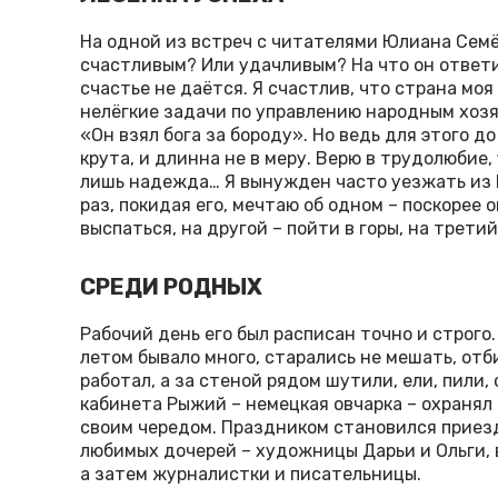
На одной из встреч с читателями Юлиана Семё
счастливым? Или удачливым? На что он ответил
счастье не даётся. Я счастлив, что страна моя
нелёгкие задачи по управлению народным хозя
«Он взял бога за бороду». Но ведь для этого д
крута, и длинна не в меру. Верю в трудолюбие,
лишь надежда… Я вынужден часто уезжать из 
раз, покидая его, мечтаю об одном – поскорее 
выспаться, на другой – пойти в горы, на трети
СРЕДИ РОДНЫХ
Рабочий день его был расписан точно и строго.
летом бывало много, старались не мешать, отб
работал, а за стеной рядом шутили, ели, пили,
кабинета Рыжий – немецкая овчарка – охранял 
своим чередом. Праздником становился приез
любимых дочерей – художницы Дарьи и Ольги, 
а затем журналистки и писательницы.