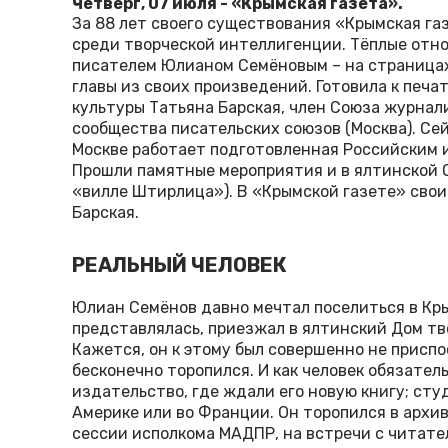
Четверг, 07 июля - «Крымская газета».
За 88 лет своего существования «Крымская га
среди творческой интеллигенции. Тёплые отн
писателем Юлианом Семёновым – на страницах
главы из своих произведений. Готовила к печа
культуры Татьяна Барская, член Союза журна
сообщества писательских союзов (Москва). Сей
Москве работает подготовленная Российским 
Прошли памятные мероприятия и в ялтинской 
«вилле Штирлица»). В «Крымской газете» сво
Барская.
РЕАЛЬНЫЙ ЧЕЛОВЕК
Юлиан Семёнов давно мечтал поселиться в Кры
представлялась, приезжал в ялтинский Дом тв
Кажется, он к этому был совершенно не приспо
бесконечно торопился. И как человек обязател
издательство, где ждали его новую книгу; сту
Америке или во Франции. Он торопился в архив
сессии исполкома МАДПР, на встречи с читате