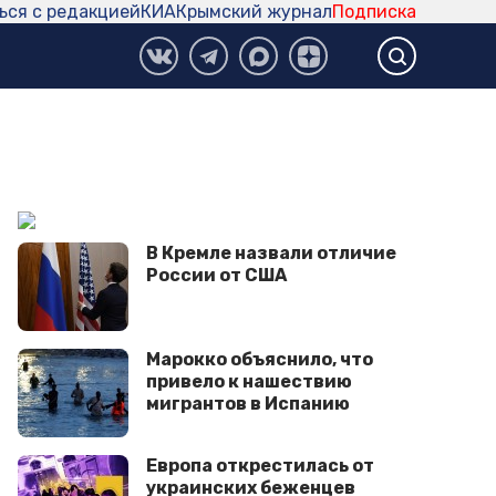
ься с редакцией
КИА
Крымский журнал
Подписка
В Кремле назвали отличие
России от США
Марокко объяснило, что
привело к нашествию
мигрантов в Испанию
Европа открестилась от
украинских беженцев