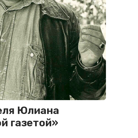
еля Юлиана
й газетой»