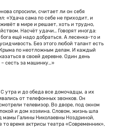
нова спросили, считает ли он себя
: «Удача сама по себе не приходит, и
 живёт в мире и решает, хоть и трудно,
йством. Насчёт удачи… Говорят иногда:
о бога ещё надо добраться. А лесенка-то и
 усидчивость. Без этого любой талант есть
Крыма по неотложным делам. И каждый
оказаться в своей деревне. Один день
й – сесть за машинку…»
 С утра и до обеда все домочадцы, а их
ивались от телефонных звонков. Он
 смотрели телевизор. Во дворе, под окном
покой и дом хозяина. Словом, жизнь шла
д мамы Галины Николаевны Ноздриной,
в то время актрисы театра «Современник»,