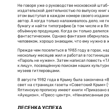
Не говоря уже о руководстве московской штаб
издательской деятельностью по выпуску книг 
этом выступал в каждом номере своего издания 
автор. А когда только налаживалось дело, не г
бумагу и найти типографию (в том числе и в Ял
объёмную продукцию. Когда он только делился 
фантастическим. Однако фантазия обернулась 
человеком, хорошо знающим, что ему нужно в 
Прежде чем поселиться в 1983 году в горах, на
нескольку месяцев жил и работал в гостиницах
«Пароль не нужен». Затем написал повесть «Т
к лицу», посвящённую поискам наших культур
музеев гитлеровцами.
В августе 1982 года в Крыму была закончена «
свет на страницах газеты «Советский Крым» (
Ялтинскую прописку имеют книги «Приказано в
«Аукцион», «Пресс-центр», «Ненаписанные ро
ЛЕСЕНКА УСПЕХА