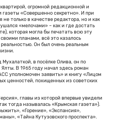
-квартирой, огромной редакционной и
и газеты «Совершенно секретно». И при
не только в качестве редактора, но и как
нушался «мелочами» – как и где достать
те), которая могла бы печатать всю эту
своими планами, всё это казалось
реальностью. Он был очень реальным
жизни.
д Мухалаткой, в посёлке Олива, он по
 Ялты. В 1965 году начал здесь роман
АСС уполномочен заявить» и книгу «Лицом
ных ценностей, похищенных из советских
Версия», главы из которой впервые увидели
так тогда называлась «Крымская газета»).
ыжить», «Горение», «Экспансия»,
маны», «Тайна Кутузовского проспекта».