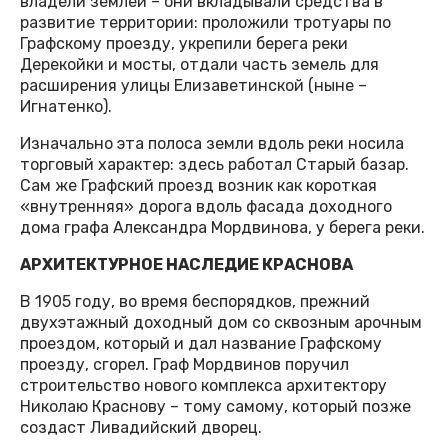
владели землёй – они вкладывали средства в
развитие территории: проложили тротуары по
Графскому проезду, укрепили берега реки
Дерекойки и мосты, отдали часть земель для
расширения улицы Елизаветинской (ныне –
Игнатенко).
Изначально эта полоса земли вдоль реки носила
торговый характер: здесь работал Старый базар.
Сам же Графский проезд возник как короткая
«внутренняя» дорога вдоль фасада доходного
дома графа Александра Мордвинова, у берега реки.
АРХИТЕКТУРНОЕ НАСЛЕДИЕ КРАСНОВА
В 1905 году, во время беспорядков, прежний
двухэтажный доходный дом со сквозным арочным
проездом, который и дал название Графскому
проезду, сгорел. Граф Мордвинов поручил
строительство нового комплекса архитектору
Николаю Краснову – тому самому, который позже
создаст Ливадийский дворец.