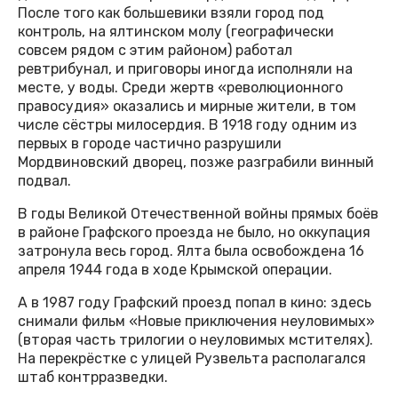
После того как большевики взяли город под
контроль, на ялтинском молу (географически
совсем рядом с этим районом) работал
ревтрибунал, и приговоры иногда исполняли на
месте, у воды. Среди жертв «революционного
правосудия» оказались и мирные жители, в том
числе сёстры милосердия. В 1918 году одним из
первых в городе частично разрушили
Мордвиновский дворец, позже разграбили винный
подвал.
В годы Великой Отечественной войны прямых боёв
в районе Графского проезда не было, но оккупация
затронула весь город. Ялта была освобождена 16
апреля 1944 года в ходе Крымской операции.
А в 1987 году Графский проезд попал в кино: здесь
снимали фильм «Новые приключения неуловимых»
(вторая часть трилогии о неуловимых мстителях).
На перекрёстке с улицей Рузвельта располагался
штаб контрразведки.