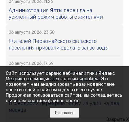
04 августа 2026, 11:26
Администрация Ялты перешла на
усиленный режим работы с жителями
06 августа 2026, 23:38
Жителей Первомайского сельского
поселения призвали сделать запас воды
06 августа 2026, 17:59
Где заправить бензин, дизель и пропан в
Сайт использует сервис веб-аналитики Яндекс
Крыму вечером 6 августа: адреса АЗС
Метрика с помощью технологии «cookie». Это
позволяет нам анализировать взаимодействие
посетителей с сайтом и делать его лучше.
06 августа 2026, 17:42
Продолжая пользоваться сайтом, вы соглашаетесь
с использованием файлов cookie
В Феодосии перекроют одну из улиц на два
месяца
Я согласен
Закрыть X
06 августа 2026, 17:38