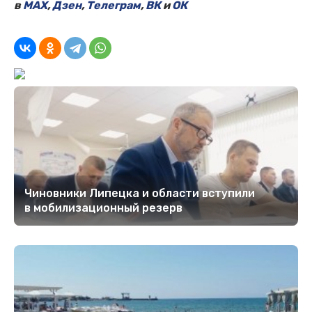
в
MAX
,
Дзен
,
Телеграм
,
ВК
и
ОК
Чиновники Липецка и области вступили
в мобилизационный резерв