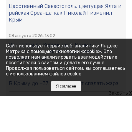
Царственный Севастополь, цветущая Ялта и
райская Ореанда: как Николай I изменил
Крым
08 августа 2026, 13:02
От Гаспры до Керчи: как в Крыму
Сайт использует сервис веб-аналитики Яндекс
возвращают к жизни старинные парки и
Метрика с помощью технологии «cookie». Это
позволяет нам анализировать взаимодействие
создают новые
посетителей с сайтом и делать его лучше.
Продолжая пользоваться сайтом, вы соглашаетесь
с использованием файлов cookie
08 августа 2026, 12:15
В Крыму до +37: когда начнёт спадать жара
Я согласен
Закрыть X
08 августа 2026, 12:00
Что мешает нам спать и как победить
бессонницу без таблеток
08 августа 2026, 11:35