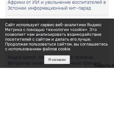
Африки от ИИ и увольнение воспитателей в
Эстонии: информационный хит-парад
07 августа 2026, 12:07
Сайт использует сервис веб-аналитики Яндекс
Беспилотная авиация наносит удары по
Метрика с помощью технологии «cookie». Это
позволяет нам анализировать взаимодействие
блиндажам и живой силе противника
посетителей с сайтом и делать его лучше.
Продолжая пользоваться сайтом, вы соглашаетесь
с использованием файлов cookie
07 августа 2026, 11:55
Кошка шипит, собака лает без причины:
Я согласен
ветеринар назвала неожиданную причину
Закрыть X
07 августа 2026, 11:32
Роспотребнадзор проверил морскую воду в
Крыму: что показали пробы
07 августа 2026, 11:10
В Черноморском районе 8 августа отключат