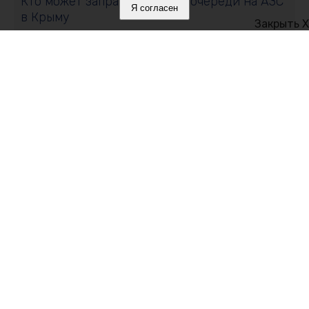
Кто может заправляться без очереди на АЗС
Я согласен
в Крыму
Закрыть X
10 августа 2026, 11:53
Регионы ЮФО помогают защитникам неба
над Крымом
10 августа 2026, 11:31
В Крыму открылась горячая линия
Роспотребнадзора по школьным товарам
Политика в отношении обработки персональных данных на веб-
сайтах ГБУ РК «Редакция газеты «Крымская газета».